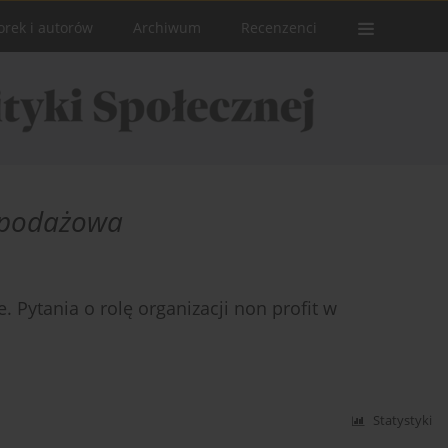
orek i autorów
Archiwum
Recenzenci
 podażowa
e. Pytania o rolę organizacji non profit w
Statystyki