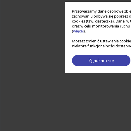
Przetwarzamy dane osobowe zbiera
zachowaniu odbywa się poprzez d
cookies (tzw. ciasteczka). Dane, w
oraz w celu monitorowania ruchu
(
więcej
).
Możesz zmienić ustawienia cookie
niektóre funkcjonalności dostępne
Zgadzam się