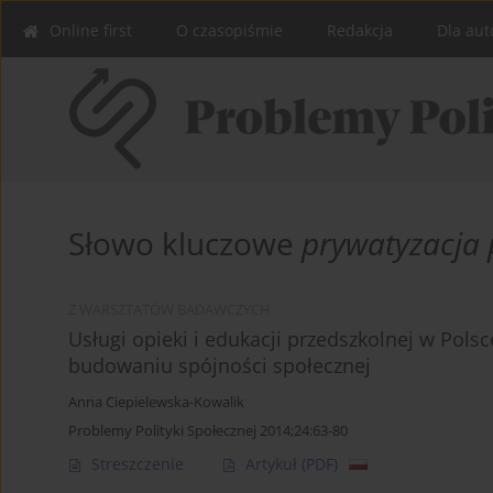
Online first
O czasopiśmie
Redakcja
Dla aut
Słowo kluczowe
prywatyzacja
Z WARSZTATÓW BADAWCZYCH
Usługi opieki i edukacji przedszkolnej w Polsc
budowaniu spójności społecznej
Anna Ciepielewska-Kowalik
Problemy Polityki Społecznej 2014;24:63-80
Streszczenie
Artykuł
(PDF)