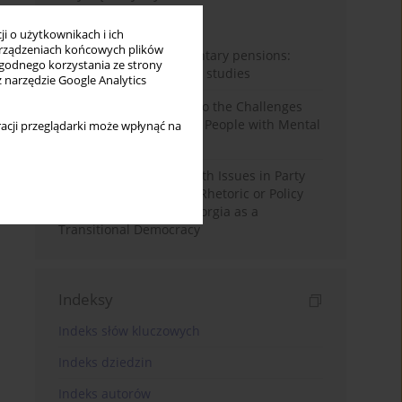
Miesiąc
Rok
i o użytkownikach i ich
rządzeniach końcowych plików
Auto-enrolment in voluntary pensions:
wygodnego korzystania ze strony
Comparative OECD case studies
z narzędzie Google Analytics
Bibliometric Insights into the Challenges
and Needs of Homeless People with Mental
acji przeglądarki może wpłynąć na
Disorders
The Politicisation of Youth Issues in Party
Programmes: Symbolic Rhetoric or Policy
Priority? The Case of Georgia as a
Transitional Democracy
Indeksy
Indeks słów kluczowych
Indeks dziedzin
Indeks autorów