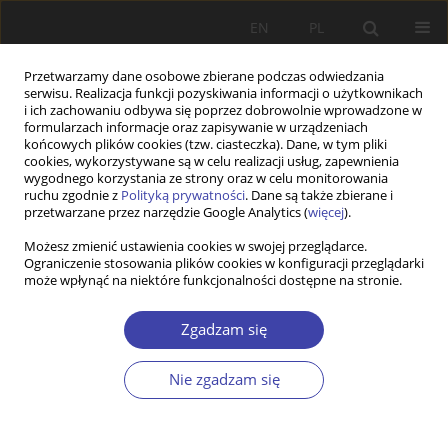
EN
PL
Przetwarzamy dane osobowe zbierane podczas odwiedzania
serwisu. Realizacja funkcji pozyskiwania informacji o użytkownikach
i ich zachowaniu odbywa się poprzez dobrowolnie wprowadzone w
formularzach informacje oraz zapisywanie w urządzeniach
końcowych plików cookies (tzw. ciasteczka). Dane, w tym pliki
cookies, wykorzystywane są w celu realizacji usług, zapewnienia
Słowo kluczowe
prognoza
wygodnego korzystania ze strony oraz w celu monitorowania
ruchu zgodnie z
Polityką prywatności
. Dane są także zbierane i
demograficzna 2035
przetwarzane przez narzędzie Google Analytics (
więcej
).
Możesz zmienić ustawienia cookies w swojej przeglądarce.
Ograniczenie stosowania plików cookies w konfiguracji przeglądarki
INNE
może wpłynąć na niektóre funkcjonalności dostępne na stronie.
Związki polityki ludnościowej z polityką społeczną
na przykładzie koncepcji Specjalnej Strefy
Zgadzam się
Demograficznej w województwie opolskim
Nie zgadzam się
Robert Rauziński
,
Kazimierz Szczygielski
Problemy Polityki Społecznej 2014;27:161-173
Statystyki