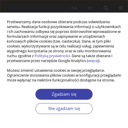
EN
PL
Przetwarzamy dane osobowe zbierane podczas odwiedzania
serwisu. Realizacja funkcji pozyskiwania informacji o użytkownikach
i ich zachowaniu odbywa się poprzez dobrowolnie wprowadzone w
formularzach informacje oraz zapisywanie w urządzeniach
końcowych plików cookies (tzw. ciasteczka). Dane, w tym pliki
cookies, wykorzystywane są w celu realizacji usług, zapewnienia
Słowo kluczowe
prekariat
wygodnego korzystania ze strony oraz w celu monitorowania
ruchu zgodnie z
Polityką prywatności
. Dane są także zbierane i
przetwarzane przez narzędzie Google Analytics (
więcej
).
STUDIA
Możesz zmienić ustawienia cookies w swojej przeglądarce.
Praca tymczasowa – szansa na większą
Ograniczenie stosowania plików cookies w konfiguracji przeglądarki
elastyczność rynku pracy czy nowy wymiar
może wpłynąć na niektóre funkcjonalności dostępne na stronie.
prekaryzacji?
Zgadzam się
Maciej Pańków
Problemy Polityki Społecznej 2014;26:59-73
Nie zgadzam się
Statystyki
Streszczenie
Artykuł
(PDF)