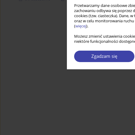
Przetwarzamy dane osobowe zbiera
zachowaniu odbywa się poprzez d
cookies (tzw. ciasteczka). Dane, w
oraz w celu monitorowania ruchu
(
więcej
).
Możesz zmienić ustawienia cookie
niektóre funkcjonalności dostępne
Zgadzam się