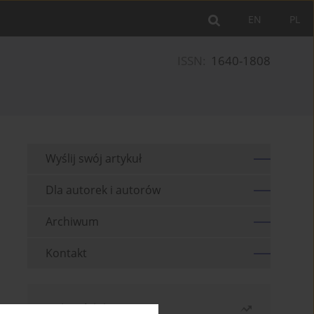
EN
PL
ISSN:
1640-1808
Wyślij swój artykuł
Dla autorek i autorów
Archiwum
Kontakt
Najczęściej czytane