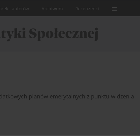
orek i autorów
Archiwum
Recenzenci
odatkowych planów emerytalnych z punktu widzenia
Statystyki