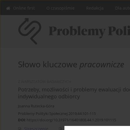
Online first
O czasopiśmie
Redakcja
Dla aut
Słowo kluczowe
pracownicze
Z WARSZTATÓW BADAWCZYCH
Potrzeby, możliwości i problemy ewaluacji d
indywidualnego odbiorcy
Joanna Rutecka-Góra
Problemy Polityki Społecznej 2019;44:101-115
DOI
:
https://doi.org/10.31971/16401808.44.1.2019.101115
Streszczenie
Artykuł
(PDF)