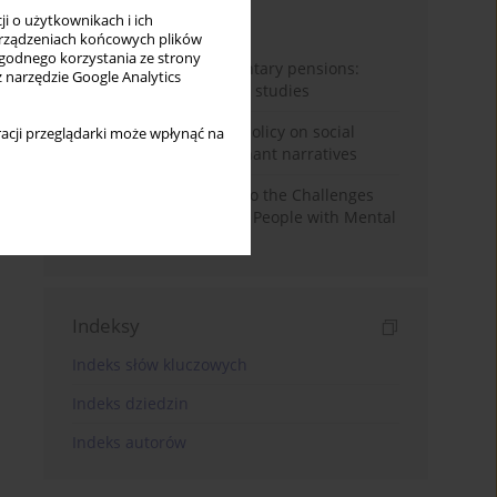
i o użytkownikach i ich
Miesiąc
Rok
rządzeniach końcowych plików
wygodnego korzystania ze strony
Auto-enrolment in voluntary pensions:
z narzędzie Google Analytics
Comparative OECD case studies
Delegitimizing climate policy on social
acji przeglądarki może wpłynąć na
media platforms: Dominant narratives
Bibliometric Insights into the Challenges
and Needs of Homeless People with Mental
Disorders
Indeksy
Indeks słów kluczowych
Indeks dziedzin
Indeks autorów