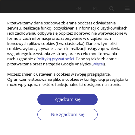
EN
PL
Przetwarzamy dane osobowe zbierane podczas odwiedzania
serwisu. Realizacja funkcji pozyskiwania informacji o użytkownikach
i ich zachowaniu odbywa się poprzez dobrowolnie wprowadzone w
formularzach informacje oraz zapisywanie w urządzeniach
końcowych plików cookies (tzw. ciasteczka). Dane, w tym pliki
cookies, wykorzystywane są w celu realizacji usług, zapewnienia
Słowo kluczowe
praca społeczna
wygodnego korzystania ze strony oraz w celu monitorowania
ruchu zgodnie z
Polityką prywatności
. Dane są także zbierane i
przetwarzane przez narzędzie Google Analytics (
więcej
).
STUDIA
Możesz zmienić ustawienia cookies w swojej przeglądarce.
Ograniczenie stosowania plików cookies w konfiguracji przeglądarki
Budowanie subsydiarnych relacji pomiędzy
może wpłynąć na niektóre funkcjonalności dostępne na stronie.
podmiotami polityki i pomocy społecznej a
rozwój środowiskowej pracy socjalnej
Zgadzam się
Izabela Rybka
Problemy Polityki Społecznej 2014;25:87-106
Nie zgadzam się
Statystyki
Streszczenie
Artykuł
(PDF)