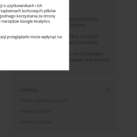
i o użytkownikach i ich
Miesiąc
Rok
rządzeniach końcowych plików
wygodnego korzystania ze strony
Auto-enrolment in voluntary pensions:
z narzędzie Google Analytics
Comparative OECD case studies
Delegitimizing climate policy on social
acji przeglądarki może wpłynąć na
media platforms: Dominant narratives
Bibliometric Insights into the Challenges
and Needs of Homeless People with Mental
Disorders
Indeksy
Indeks słów kluczowych
Indeks dziedzin
Indeks autorów