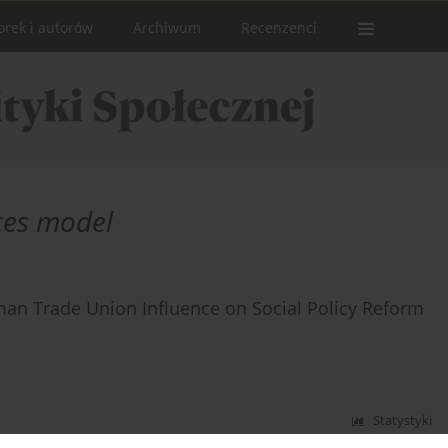
orek i autorów
Archiwum
Recenzenci
ces model
man Trade Union Influence on Social Policy Reform
Statystyki