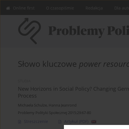
Online first
O czasopiśmie
Redakcja
Dla aut
Słowo kluczowe
power resour
STUDIA
New Horizons in Social Policy? Changing Ger
Process
Michaela Schulze
,
Hanna Jeanrond
Problemy Polityki Społecznej 2015;29:67-80
Streszczenie
Artykuł
(PDF)