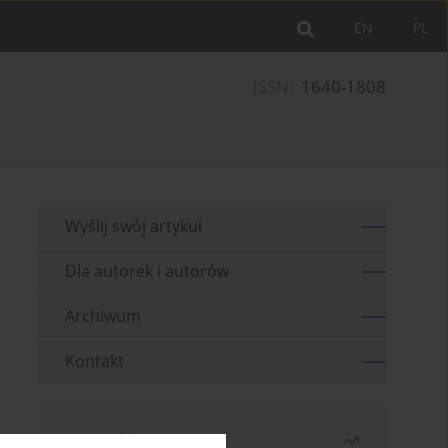
EN
PL
ISSN:
1640-1808
Wyślij swój artykuł
Dla autorek i autorów
Archiwum
Kontakt
Najczęściej czytane