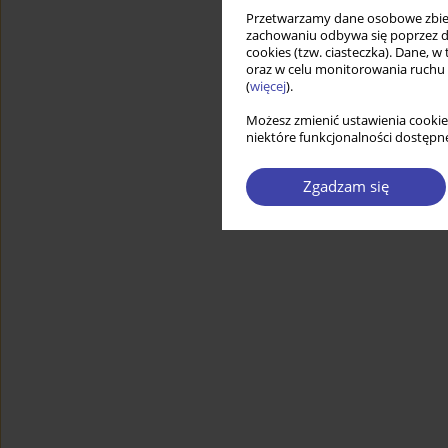
Przetwarzamy dane osobowe zbiera
zachowaniu odbywa się poprzez d
cookies (tzw. ciasteczka). Dane, w
oraz w celu monitorowania ruchu
(
więcej
).
Możesz zmienić ustawienia cookie
niektóre funkcjonalności dostępne
Zgadzam się