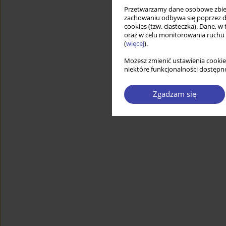
Przetwarzamy dane osobowe zbiera
zachowaniu odbywa się poprzez d
cookies (tzw. ciasteczka). Dane, w
oraz w celu monitorowania ruchu
(
więcej
).
Możesz zmienić ustawienia cookie
niektóre funkcjonalności dostępne
Zgadzam się