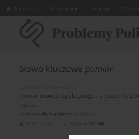
Online first
O czasopiśmie
Redakcja
Dla aut
Słowo kluczowe
pomiar
Z WARSZTATÓW BADAWCZYCH
Pomiar rozwoju społecznego na poziomie pow
Piotr Arak
Problemy Polityki Społecznej 2013;23:57-71
Streszczenie
Artykuł
(PDF)