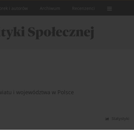
orek i autorów
Archiwum
Recenzenci
iatu i województwa w Polsce
Statystyki