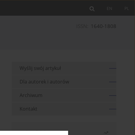
EN
PL
ISSN:
1640-1808
Wyślij swój artykuł
Dla autorek i autorów
Archiwum
Kontakt
Najczęściej czytane