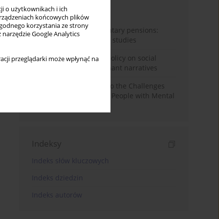
i o użytkownikach i ich
Miesiąc
Rok
rządzeniach końcowych plików
wygodnego korzystania ze strony
Auto-enrolment in voluntary pensions:
z narzędzie Google Analytics
Comparative OECD case studies
Delegitimizing climate policy on social
acji przeglądarki może wpłynąć na
media platforms: Dominant narratives
Bibliometric Insights into the Challenges
and Needs of Homeless People with Mental
Disorders
Indeksy
Indeks słów kluczowych
Indeks dziedzin
Indeks autorów