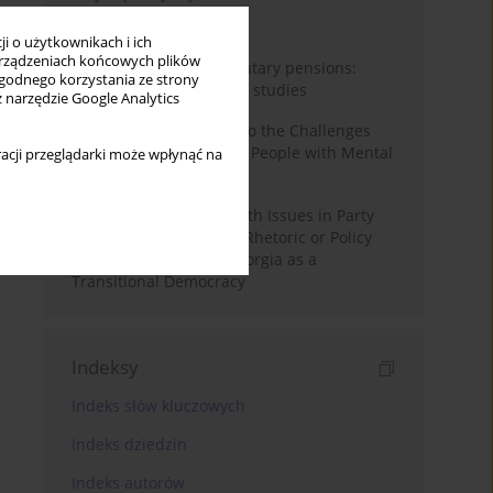
Miesiąc
Rok
i o użytkownikach i ich
rządzeniach końcowych plików
Auto-enrolment in voluntary pensions:
wygodnego korzystania ze strony
Comparative OECD case studies
z narzędzie Google Analytics
Bibliometric Insights into the Challenges
and Needs of Homeless People with Mental
acji przeglądarki może wpłynąć na
Disorders
The Politicisation of Youth Issues in Party
Programmes: Symbolic Rhetoric or Policy
Priority? The Case of Georgia as a
Transitional Democracy
Indeksy
Indeks słów kluczowych
Indeks dziedzin
Indeks autorów