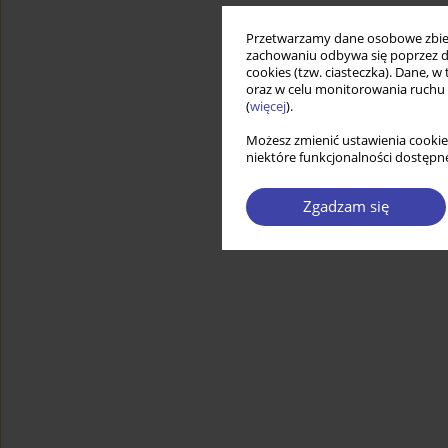
Przetwarzamy dane osobowe zbiera
zachowaniu odbywa się poprzez d
cookies (tzw. ciasteczka). Dane, w
oraz w celu monitorowania ruchu
(
więcej
).
Możesz zmienić ustawienia cookie
niektóre funkcjonalności dostępne
Zgadzam się