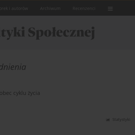
orek i autorów
Archiwum
Recenzenci
dnienia
obec cyklu życia
Statystyki