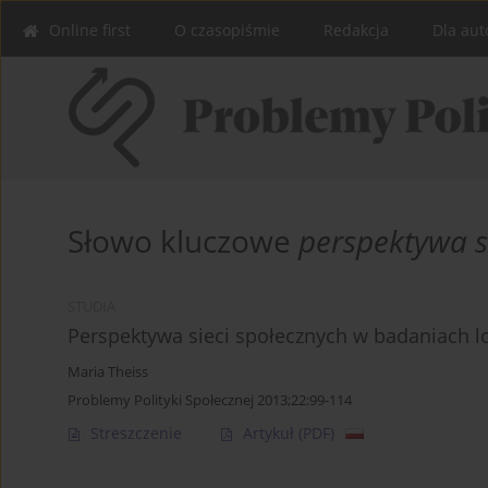
Online first
O czasopiśmie
Redakcja
Dla aut
Słowo kluczowe
perspektywa s
STUDIA
Perspektywa sieci społecznych w badaniach lok
Maria Theiss
Problemy Polityki Społecznej 2013;22:99-114
Streszczenie
Artykuł
(PDF)