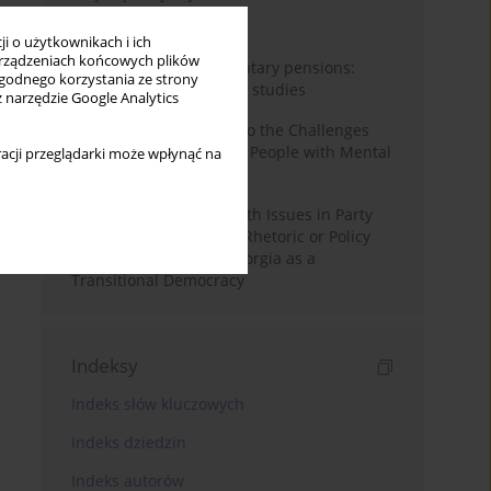
Miesiąc
Rok
i o użytkownikach i ich
rządzeniach końcowych plików
Auto-enrolment in voluntary pensions:
wygodnego korzystania ze strony
Comparative OECD case studies
z narzędzie Google Analytics
Bibliometric Insights into the Challenges
and Needs of Homeless People with Mental
acji przeglądarki może wpłynąć na
Disorders
The Politicisation of Youth Issues in Party
Programmes: Symbolic Rhetoric or Policy
Priority? The Case of Georgia as a
Transitional Democracy
Indeksy
Indeks słów kluczowych
Indeks dziedzin
Indeks autorów