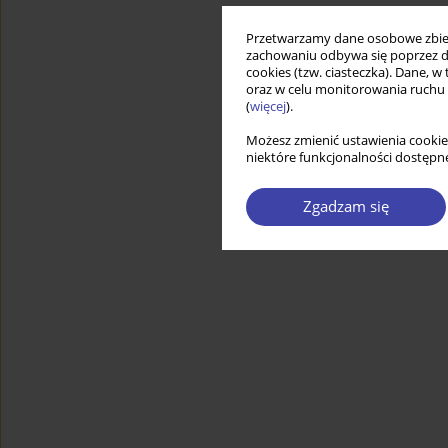
Przetwarzamy dane osobowe zbiera
zachowaniu odbywa się poprzez d
cookies (tzw. ciasteczka). Dane, w
oraz w celu monitorowania ruchu
(
więcej
).
Możesz zmienić ustawienia cookie
niektóre funkcjonalności dostępne
Zgadzam się