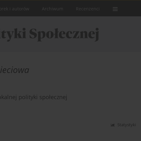
orek i autorów
Archiwum
Recenzenci
ieciowa
alnej polityki społecznej
Statystyki