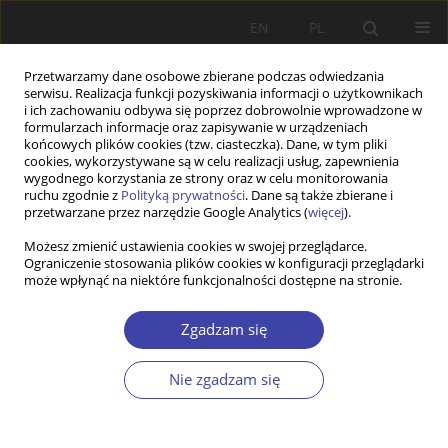
EN
PL
Przetwarzamy dane osobowe zbierane podczas odwiedzania
serwisu. Realizacja funkcji pozyskiwania informacji o użytkownikach
i ich zachowaniu odbywa się poprzez dobrowolnie wprowadzone w
formularzach informacje oraz zapisywanie w urządzeniach
końcowych plików cookies (tzw. ciasteczka). Dane, w tym pliki
cookies, wykorzystywane są w celu realizacji usług, zapewnienia
Słowo kluczowe
perspektywa
wygodnego korzystania ze strony oraz w celu monitorowania
ruchu zgodnie z
Polityką prywatności
. Dane są także zbierane i
feministyczna
przetwarzane przez narzędzie Google Analytics (
więcej
).
Możesz zmienić ustawienia cookies w swojej przeglądarce.
Ograniczenie stosowania plików cookies w konfiguracji przeglądarki
STUDIA
może wpłynąć na niektóre funkcjonalności dostępne na stronie.
Czy nauka o polityce społecznej potrzebuje
krytyki feministycznej?
Zgadzam się
Justyna Godlewska-Szyrkowa
Nie zgadzam się
Problemy Polityki Społecznej 2013;22:115-129
Statystyki
Streszczenie
Artykuł
(PDF)