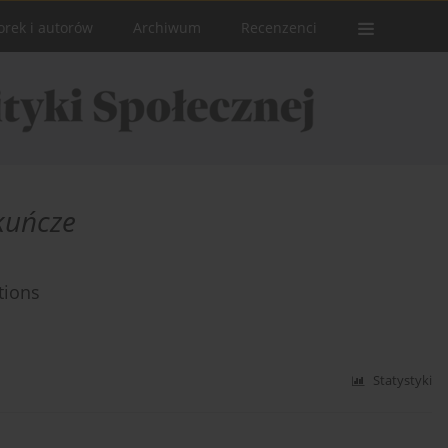
orek i autorów
Archiwum
Recenzenci
kuńcze
tions
Statystyki