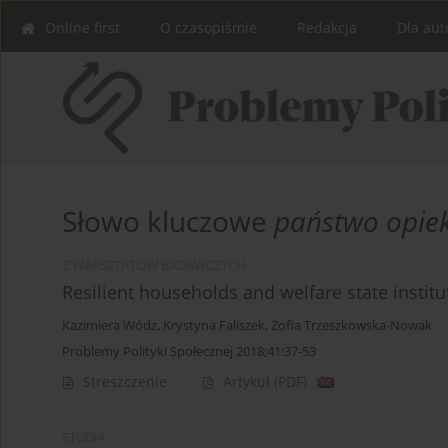
Online first
O czasopiśmie
Redakcja
Dla aut
Słowo kluczowe
państwo opie
Z WARSZTATÓW BADAWCZYCH
Resilient households and welfare state institu
Kazimiera Wódz
,
Krystyna Faliszek
,
Zofia Trzeszkowska-Nowak
Problemy Polityki Społecznej 2018;41:37-53
Streszczenie
Artykuł
(PDF)
STUDIA