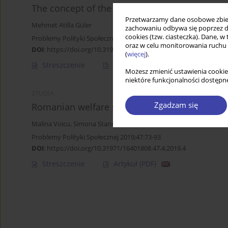
The concept of the welfare state and typologi
Przetwarzamy dane osobowe zbiera
Mehmet Atilla Güler
zachowaniu odbywa się poprzez d
cookies (tzw. ciasteczka). Dane, w
Problemy Polityki Społecznej 2019;47:113-130
oraz w celu monitorowania ruchu
DOI
:
https://doi.org/10.31971/16401808.47.4.2019.6
(
więcej
).
Streszczenie
Artykuł
(PDF)
Możesz zmienić ustawienia cookie
niektóre funkcjonalności dostępne
STUDIA
Zgadzam się
Romanian welfare state: Lessons learned fro
Malina Voicu
,
Simona Stanescu
Problemy Polityki Społecznej 2019;47:73-93
DOI
:
https://doi.org/10.31971/16401808.47.4.2019.4
Streszczenie
Artykuł
(PDF)