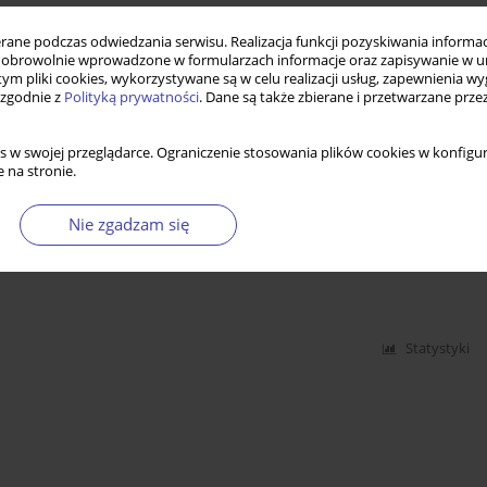
es of welfare regimes: A review
ne podczas odwiedzania serwisu. Realizacja funkcji pozyskiwania informacj
obrowolnie wprowadzone w formularzach informacje oraz zapisywanie w u
 tym pliki cookies, wykorzystywane są w celu realizacji usług, zapewnienia 
 zgodnie z
Polityką prywatności
. Dane są także zbierane i przetwarzane prze
Statystyki
s w swojej przeglądarce. Ograniczenie stosowania plików cookies w konfigur
 na stronie.
Nie zgadzam się
m 30 years of post-communist experience
Statystyki