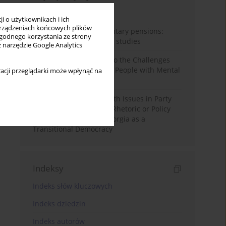
Miesiąc
Rok
i o użytkownikach i ich
rządzeniach końcowych plików
Auto-enrolment in voluntary pensions:
wygodnego korzystania ze strony
Comparative OECD case studies
z narzędzie Google Analytics
Bibliometric Insights into the Challenges
and Needs of Homeless People with Mental
acji przeglądarki może wpłynąć na
Disorders
The Politicisation of Youth Issues in Party
Programmes: Symbolic Rhetoric or Policy
Priority? The Case of Georgia as a
Transitional Democracy
Indeksy
Indeks słów kluczowych
Indeks dziedzin
Indeks autorów