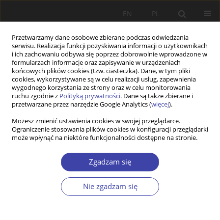
EN
PL
Przetwarzamy dane osobowe zbierane podczas odwiedzania
serwisu. Realizacja funkcji pozyskiwania informacji o użytkownikach
i ich zachowaniu odbywa się poprzez dobrowolnie wprowadzone w
formularzach informacje oraz zapisywanie w urządzeniach
końcowych plików cookies (tzw. ciasteczka). Dane, w tym pliki
cookies, wykorzystywane są w celu realizacji usług, zapewnienia
Słowo kluczowe
nowoczesność
wygodnego korzystania ze strony oraz w celu monitorowania
ruchu zgodnie z
Polityką prywatności
. Dane są także zbierane i
przetwarzane przez narzędzie Google Analytics (
więcej
).
STUDIA
Możesz zmienić ustawienia cookies w swojej przeglądarce.
Ograniczenie stosowania plików cookies w konfiguracji przeglądarki
Ku ponowoczesnej pracy socjalnej
może wpłynąć na niektóre funkcjonalności dostępne na stronie.
Andrzej Niesporek
Problemy Polityki Społecznej 2019;44:31-45
Zgadzam się
DOI
:
https://doi.org/10.31971/16401808.44.1.2019.3145
Statystyki
Nie zgadzam się
Streszczenie
Artykuł
(PDF)