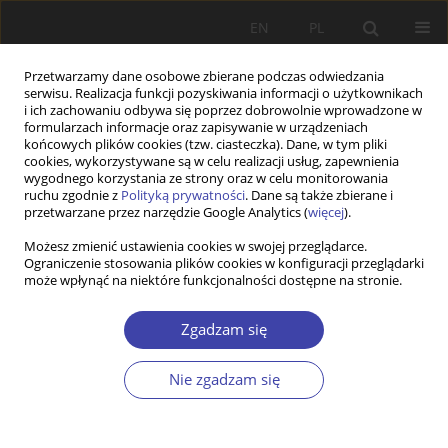
EN
PL
Przetwarzamy dane osobowe zbierane podczas odwiedzania
serwisu. Realizacja funkcji pozyskiwania informacji o użytkownikach
i ich zachowaniu odbywa się poprzez dobrowolnie wprowadzone w
formularzach informacje oraz zapisywanie w urządzeniach
końcowych plików cookies (tzw. ciasteczka). Dane, w tym pliki
cookies, wykorzystywane są w celu realizacji usług, zapewnienia
Słowo kluczowe
modele państwa
wygodnego korzystania ze strony oraz w celu monitorowania
ruchu zgodnie z
Polityką prywatności
. Dane są także zbierane i
opiekuńczego
przetwarzane przez narzędzie Google Analytics (
więcej
).
Możesz zmienić ustawienia cookies w swojej przeglądarce.
Ograniczenie stosowania plików cookies w konfiguracji przeglądarki
STUDIA
może wpłynąć na niektóre funkcjonalności dostępne na stronie.
The concept of the welfare state and typologies
of welfare regimes: A review
Zgadzam się
Mehmet Atilla Güler
Nie zgadzam się
Problemy Polityki Społecznej 2019;47:113-130
DOI
:
https://doi.org/10.31971/16401808.47.4.2019.6
Statystyki