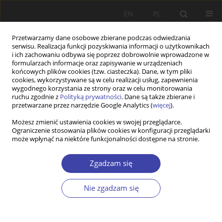
EN
PL
Przetwarzamy dane osobowe zbierane podczas odwiedzania
serwisu. Realizacja funkcji pozyskiwania informacji o użytkownikach
i ich zachowaniu odbywa się poprzez dobrowolnie wprowadzone w
formularzach informacje oraz zapisywanie w urządzeniach
końcowych plików cookies (tzw. ciasteczka). Dane, w tym pliki
cookies, wykorzystywane są w celu realizacji usług, zapewnienia
Słowo kluczowe
model państwa
wygodnego korzystania ze strony oraz w celu monitorowania
ruchu zgodnie z
Polityką prywatności
. Dane są także zbierane i
opiekuńczego
przetwarzane przez narzędzie Google Analytics (
więcej
).
Możesz zmienić ustawienia cookies w swojej przeglądarce.
Ograniczenie stosowania plików cookies w konfiguracji przeglądarki
Z WARSZTATÓW BADAWCZYCH
może wpłynąć na niektóre funkcjonalności dostępne na stronie.
Wskaźnik dekomodyfikacji w 1980 i 2010 r.
Zgadzam się
Piotr Arak
Problemy Polityki Społecznej 2014;25:125-146
Nie zgadzam się
Statystyki
Streszczenie
Artykuł
(PDF)