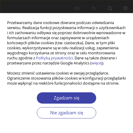
EN
PL
Przetwarzamy dane osobowe zbierane podczas odwiedzania
serwisu. Realizacja funkcji pozyskiwania informacji o użytkownikach
i ich zachowaniu odbywa się poprzez dobrowolnie wprowadzone w
formularzach informacje oraz zapisywanie w urządzeniach
końcowych plików cookies (tzw. ciasteczka). Dane, w tym pliki
cookies, wykorzystywane są w celu realizacji usług, zapewnienia
Słowo kluczowe
metodologia
wygodnego korzystania ze strony oraz w celu monitorowania
ruchu zgodnie z
Polityką prywatności
. Dane są także zbierane i
CRANET
przetwarzane przez narzędzie Google Analytics (
więcej
).
Możesz zmienić ustawienia cookies w swojej przeglądarce.
Ograniczenie stosowania plików cookies w konfiguracji przeglądarki
Z WARSZTATÓW BADAWCZYCH
może wpłynąć na niektóre funkcjonalności dostępne na stronie.
Elastyczność zatrudnienia a pozycja związków
zawodowych na poziomie zakładu pracy. Wnioski
Zgadzam się
z badania według metodologii Programu
Badawczego CRANET
Nie zgadzam się
Wiesława Kozek
,
Piotr Ostrowski
Problemy Polityki Społecznej 2014;26:101-118