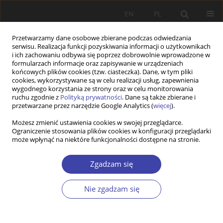
EN
PL
Przetwarzamy dane osobowe zbierane podczas odwiedzania
serwisu. Realizacja funkcji pozyskiwania informacji o użytkownikach
i ich zachowaniu odbywa się poprzez dobrowolnie wprowadzone w
formularzach informacje oraz zapisywanie w urządzeniach
końcowych plików cookies (tzw. ciasteczka). Dane, w tym pliki
cookies, wykorzystywane są w celu realizacji usług, zapewnienia
Słowo kluczowe
lokalna polityka
wygodnego korzystania ze strony oraz w celu monitorowania
ruchu zgodnie z
Polityką prywatności
. Dane są także zbierane i
edukacyjna
przetwarzane przez narzędzie Google Analytics (
więcej
).
Możesz zmienić ustawienia cookies w swojej przeglądarce.
Ograniczenie stosowania plików cookies w konfiguracji przeglądarki
Z WARSZTATÓW BADAWCZYCH
może wpłynąć na niektóre funkcjonalności dostępne na stronie.
Wyzwania lokalnej polityki edukacyjnej w
kontekście zmian demograficznych
Zgadzam się
Dorota Moroń
Nie zgadzam się
Problemy Polityki Społecznej 2014;25:109-124
Statystyki
Streszczenie
Artykuł
(PDF)