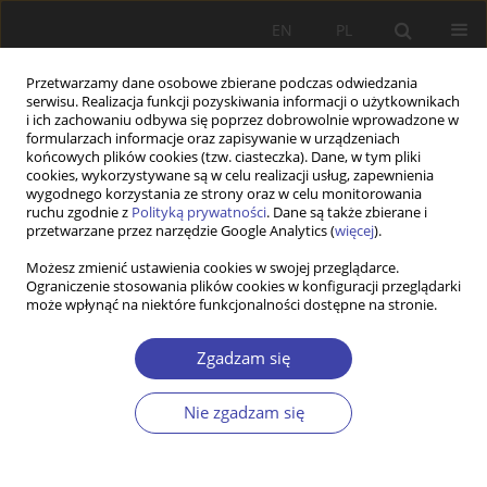
EN
PL
Przetwarzamy dane osobowe zbierane podczas odwiedzania
serwisu. Realizacja funkcji pozyskiwania informacji o użytkownikach
i ich zachowaniu odbywa się poprzez dobrowolnie wprowadzone w
formularzach informacje oraz zapisywanie w urządzeniach
końcowych plików cookies (tzw. ciasteczka). Dane, w tym pliki
cookies, wykorzystywane są w celu realizacji usług, zapewnienia
Słowo kluczowe
koordynacja
wygodnego korzystania ze strony oraz w celu monitorowania
ruchu zgodnie z
Polityką prywatności
. Dane są także zbierane i
przetwarzane przez narzędzie Google Analytics (
więcej
).
STUDIA
Możesz zmienić ustawienia cookies w swojej przeglądarce.
Ograniczenie stosowania plików cookies w konfiguracji przeglądarki
Regionalizm w polityce społecznej w Polsce
może wpłynąć na niektóre funkcjonalności dostępne na stronie.
Józef Orczyk
Problemy Polityki Społecznej 2019;46:29-41
Zgadzam się
DOI
:
https://doi.org/10.31971/16401808.46.3.2019.2
Statystyki
Nie zgadzam się
Streszczenie
Artykuł
(PDF)