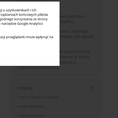
Miesiąc
Rok
i o użytkownikach i ich
rządzeniach końcowych plików
Auto-enrolment in voluntary pensions:
wygodnego korzystania ze strony
Comparative OECD case studies
z narzędzie Google Analytics
Bibliometric Insights into the Challenges
and Needs of Homeless People with Mental
acji przeglądarki może wpłynąć na
Disorders
The Politicisation of Youth Issues in Party
Programmes: Symbolic Rhetoric or Policy
Priority? The Case of Georgia as a
Transitional Democracy
Indeksy
Indeks słów kluczowych
Indeks dziedzin
Indeks autorów