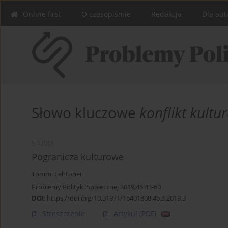
Online first
O czasopiśmie
Redakcja
Dla aut
Słowo kluczowe
konflikt kultu
STUDIA
Pogranicza kulturowe
Tommi Lehtonen
Problemy Polityki Społecznej 2019;46:43-60
DOI
:
https://doi.org/10.31971/16401808.46.3.2019.3
Streszczenie
Artykuł
(PDF)