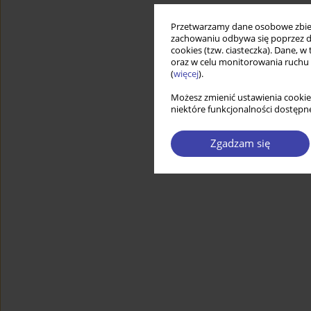
Przetwarzamy dane osobowe zbiera
zachowaniu odbywa się poprzez d
cookies (tzw. ciasteczka). Dane, w
oraz w celu monitorowania ruchu
(
więcej
).
Możesz zmienić ustawienia cookie
niektóre funkcjonalności dostępne
Zgadzam się