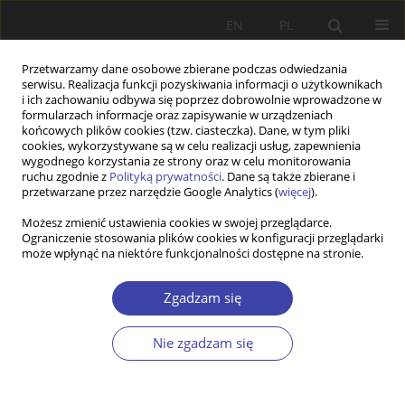
EN
PL
Przetwarzamy dane osobowe zbierane podczas odwiedzania
serwisu. Realizacja funkcji pozyskiwania informacji o użytkownikach
i ich zachowaniu odbywa się poprzez dobrowolnie wprowadzone w
formularzach informacje oraz zapisywanie w urządzeniach
końcowych plików cookies (tzw. ciasteczka). Dane, w tym pliki
cookies, wykorzystywane są w celu realizacji usług, zapewnienia
Słowo kluczowe
kohabitacja
wygodnego korzystania ze strony oraz w celu monitorowania
ruchu zgodnie z
Polityką prywatności
. Dane są także zbierane i
przetwarzane przez narzędzie Google Analytics (
więcej
).
STUDIA
Możesz zmienić ustawienia cookies w swojej przeglądarce.
Ograniczenie stosowania plików cookies w konfiguracji przeglądarki
Kohabitacja: Najważniejsze problemy prawne w
może wpłynąć na niektóre funkcjonalności dostępne na stronie.
ocenie Polaków i Polek
Monika Mynarska
,
Ewelina Słotwińska-Rosłanowska
Zgadzam się
Problemy Polityki Społecznej 2015;29:125-140
Statystyki
Nie zgadzam się
Streszczenie
Artykuł
(PDF)