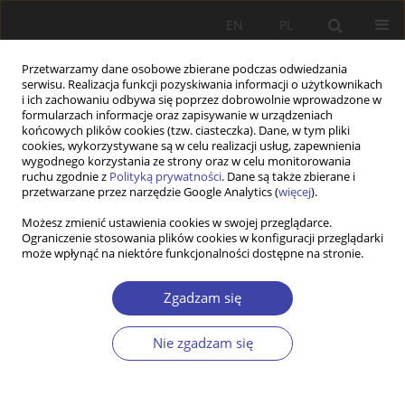
EN
PL
Przetwarzamy dane osobowe zbierane podczas odwiedzania
serwisu. Realizacja funkcji pozyskiwania informacji o użytkownikach
i ich zachowaniu odbywa się poprzez dobrowolnie wprowadzone w
formularzach informacje oraz zapisywanie w urządzeniach
końcowych plików cookies (tzw. ciasteczka). Dane, w tym pliki
cookies, wykorzystywane są w celu realizacji usług, zapewnienia
Słowo kluczowe
kapitalizm
wygodnego korzystania ze strony oraz w celu monitorowania
ruchu zgodnie z
Polityką prywatności
. Dane są także zbierane i
przetwarzane przez narzędzie Google Analytics (
więcej
).
STUDIA
Możesz zmienić ustawienia cookies w swojej przeglądarce.
Ograniczenie stosowania plików cookies w konfiguracji przeglądarki
Ku ponowoczesnej pracy socjalnej
może wpłynąć na niektóre funkcjonalności dostępne na stronie.
Andrzej Niesporek
Problemy Polityki Społecznej 2019;44:31-45
Zgadzam się
DOI
:
https://doi.org/10.31971/16401808.44.1.2019.3145
Statystyki
Nie zgadzam się
Streszczenie
Artykuł
(PDF)