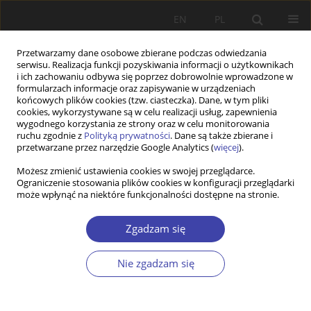
EN
PL
Przetwarzamy dane osobowe zbierane podczas odwiedzania
serwisu. Realizacja funkcji pozyskiwania informacji o użytkownikach
i ich zachowaniu odbywa się poprzez dobrowolnie wprowadzone w
formularzach informacje oraz zapisywanie w urządzeniach
końcowych plików cookies (tzw. ciasteczka). Dane, w tym pliki
cookies, wykorzystywane są w celu realizacji usług, zapewnienia
Słowo kluczowe
jakość
wygodnego korzystania ze strony oraz w celu monitorowania
ruchu zgodnie z
Polityką prywatności
. Dane są także zbierane i
warunków mieszkaniowych
przetwarzane przez narzędzie Google Analytics (
więcej
).
Możesz zmienić ustawienia cookies w swojej przeglądarce.
Ograniczenie stosowania plików cookies w konfiguracji przeglądarki
STUDIA
może wpłynąć na niektóre funkcjonalności dostępne na stronie.
Tytuł prawny do lokalu a sytuacja mieszkaniowa
gospodarstwa domowego w 2012 r.
Zgadzam się
Paweł Ulman
,
Weronika Wójciaczyk
Nie zgadzam się
Problemy Polityki Społecznej 2015;29:103-123
Statystyki
Streszczenie
Artykuł
(PDF)