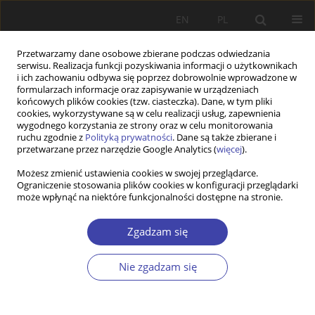
EN
PL
Przetwarzamy dane osobowe zbierane podczas odwiedzania
serwisu. Realizacja funkcji pozyskiwania informacji o użytkownikach
i ich zachowaniu odbywa się poprzez dobrowolnie wprowadzone w
formularzach informacje oraz zapisywanie w urządzeniach
końcowych plików cookies (tzw. ciasteczka). Dane, w tym pliki
cookies, wykorzystywane są w celu realizacji usług, zapewnienia
Słowo kluczowe
institutional
wygodnego korzystania ze strony oraz w celu monitorowania
ruchu zgodnie z
Polityką prywatności
. Dane są także zbierane i
care
przetwarzane przez narzędzie Google Analytics (
więcej
).
Możesz zmienić ustawienia cookies w swojej przeglądarce.
Ograniczenie stosowania plików cookies w konfiguracji przeglądarki
PRACA ORYGINALNA
może wpłynąć na niektóre funkcjonalności dostępne na stronie.
Forms of care for children up to the age of three
— solutions preferred by parents (empirical
Zgadzam się
research results)
Nie zgadzam się
Dorota Głogosz
Problemy Polityki Społecznej 2021;53:96-112
DOI
:
https://doi.org/10.31971/pps/142003