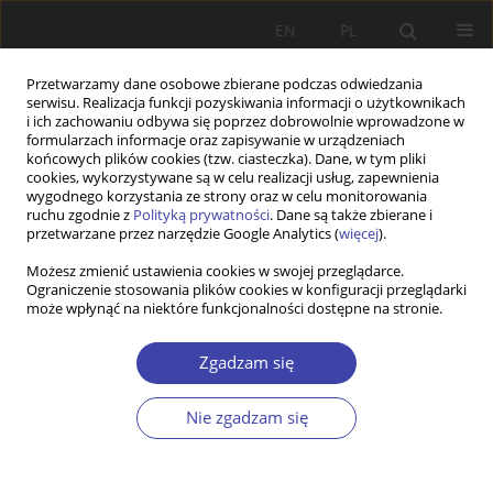
EN
PL
Przetwarzamy dane osobowe zbierane podczas odwiedzania
serwisu. Realizacja funkcji pozyskiwania informacji o użytkownikach
i ich zachowaniu odbywa się poprzez dobrowolnie wprowadzone w
formularzach informacje oraz zapisywanie w urządzeniach
końcowych plików cookies (tzw. ciasteczka). Dane, w tym pliki
cookies, wykorzystywane są w celu realizacji usług, zapewnienia
Słowo kluczowe
indywidualne
wygodnego korzystania ze strony oraz w celu monitorowania
ruchu zgodnie z
Polityką prywatności
. Dane są także zbierane i
podejście
przetwarzane przez narzędzie Google Analytics (
więcej
).
Możesz zmienić ustawienia cookies w swojej przeglądarce.
Ograniczenie stosowania plików cookies w konfiguracji przeglądarki
Z WARSZTATÓW BADAWCZYCH
może wpłynąć na niektóre funkcjonalności dostępne na stronie.
Indywidualne podejście do aktywizacji
zawodowej bezrobotnych w wieku 50+ w ocenie
Zgadzam się
pracowników publicznych służb zatrudnienia—
wnioski z badania
Nie zgadzam się
Monika Maksim
,
Zenon Wiśniewski
Problemy Polityki Społecznej 2019;45:69-85