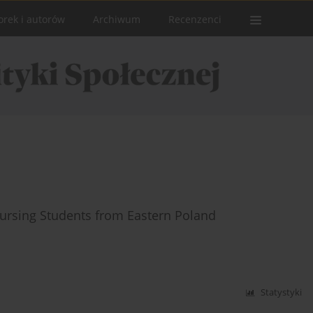
orek i autorów
Archiwum
Recenzenci
Nursing Students from Eastern Poland
Statystyki