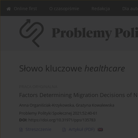
Online first
O czasopiśmie
Redakcja
Dla aut
Słowo kluczowe
healthcare
PRACA ORYGINALNA
Factors Determining Migration Decisions of 
Anna Organiściak-Krzykowska
,
Grażyna Kowalewska
Problemy Polityki Społecznej 2021;52:40-61
DOI
:
https://doi.org/10.31971/pps/135783
Streszczenie
Artykuł
(PDF)