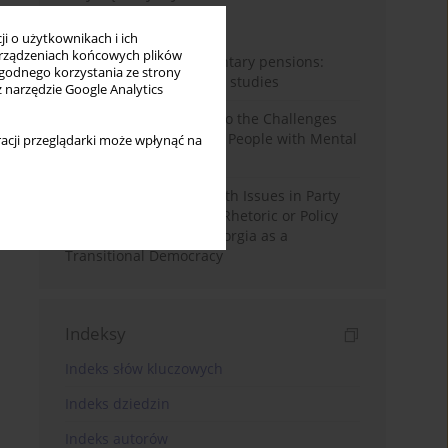
Miesiąc
Rok
i o użytkownikach i ich
rządzeniach końcowych plików
Auto-enrolment in voluntary pensions:
wygodnego korzystania ze strony
Comparative OECD case studies
z narzędzie Google Analytics
Bibliometric Insights into the Challenges
and Needs of Homeless People with Mental
acji przeglądarki może wpłynąć na
Disorders
The Politicisation of Youth Issues in Party
Programmes: Symbolic Rhetoric or Policy
Priority? The Case of Georgia as a
Transitional Democracy
Indeksy
Indeks słów kluczowych
Indeks dziedzin
Indeks autorów