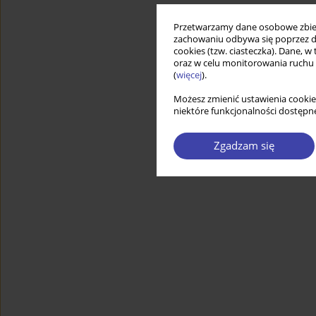
Przetwarzamy dane osobowe zbiera
zachowaniu odbywa się poprzez d
cookies (tzw. ciasteczka). Dane, w
oraz w celu monitorowania ruchu
(
więcej
).
Możesz zmienić ustawienia cookie
niektóre funkcjonalności dostępne
Zgadzam się