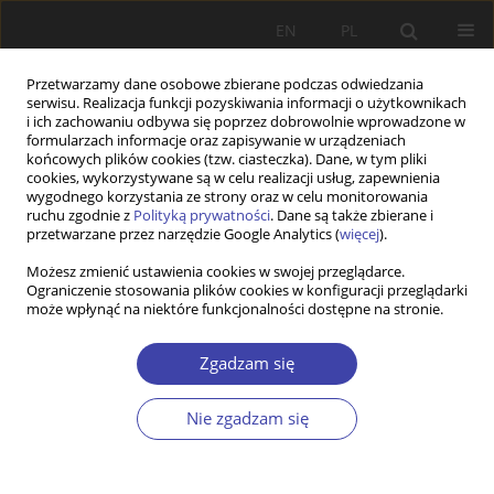
EN
PL
Przetwarzamy dane osobowe zbierane podczas odwiedzania
serwisu. Realizacja funkcji pozyskiwania informacji o użytkownikach
i ich zachowaniu odbywa się poprzez dobrowolnie wprowadzone w
formularzach informacje oraz zapisywanie w urządzeniach
końcowych plików cookies (tzw. ciasteczka). Dane, w tym pliki
cookies, wykorzystywane są w celu realizacji usług, zapewnienia
Słowo kluczowe
globalizacja
wygodnego korzystania ze strony oraz w celu monitorowania
ruchu zgodnie z
Polityką prywatności
. Dane są także zbierane i
przetwarzane przez narzędzie Google Analytics (
więcej
).
STUDIA
Możesz zmienić ustawienia cookies w swojej przeglądarce.
Polityka społeczna w naukowej myśli o
Ograniczenie stosowania plików cookies w konfiguracji przeglądarki
przyszłości
może wpłynąć na niektóre funkcjonalności dostępne na stronie.
Julian Auleytner
Zgadzam się
Problemy Polityki Społecznej 2014;24:19-34
Statystyki
Nie zgadzam się
Streszczenie
Artykuł
(PDF)
STUDIA