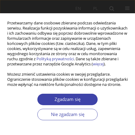
EN
PL
Przetwarzamy dane osobowe zbierane podczas odwiedzania
serwisu. Realizacja funkcji pozyskiwania informacji o użytkownikach
i ich zachowaniu odbywa się poprzez dobrowolnie wprowadzone w
formularzach informacje oraz zapisywanie w urządzeniach
końcowych plików cookies (tzw. ciasteczka). Dane, w tym pliki
cookies, wykorzystywane są w celu realizacji usług, zapewnienia
Słowo kluczowe
family support
wygodnego korzystania ze strony oraz w celu monitorowania
ruchu zgodnie z
Polityką prywatności
. Dane są także zbierane i
systems
przetwarzane przez narzędzie Google Analytics (
więcej
).
Możesz zmienić ustawienia cookies w swojej przeglądarce.
Ograniczenie stosowania plików cookies w konfiguracji przeglądarki
PRACA ORYGINALNA
może wpłynąć na niektóre funkcjonalności dostępne na stronie.
Large Families in the EU Countries: A Comparison
of Support Schemes and Outcomes
Zgadzam się
Kristina Senkuviene
,
Jolanta Aidukaite
Nie zgadzam się
Problemy Polityki Społecznej 2025;69(2):1-23
DOI
:
https://doi.org/10.31971/pps/205803
Statystyki