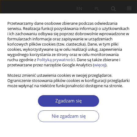
EN
PL
Przetwarzamy dane osobowe zbierane podczas odwiedzania
serwisu. Realizacja funkcji pozyskiwania informacji o użytkownikach
i ich zachowaniu odbywa się poprzez dobrowolnie wprowadzone w
formularzach informacje oraz zapisywanie w urządzeniach
końcowych plików cookies (tzw. ciasteczka). Dane, w tym pliki
cookies, wykorzystywane są w celu realizacji usług, zapewnienia
Słowo kluczowe
family care
wygodnego korzystania ze strony oraz w celu monitorowania
ruchu zgodnie z
Polityką prywatności
. Dane są także zbierane i
function
przetwarzane przez narzędzie Google Analytics (
więcej
).
Możesz zmienić ustawienia cookies w swojej przeglądarce.
Ograniczenie stosowania plików cookies w konfiguracji przeglądarki
PRACA ORYGINALNA
może wpłynąć na niektóre funkcjonalności dostępne na stronie.
Forms of care for children up to the age of three
— solutions preferred by parents (empirical
Zgadzam się
research results)
Nie zgadzam się
Dorota Głogosz
Problemy Polityki Społecznej 2021;53:96-112
DOI
:
https://doi.org/10.31971/pps/142003