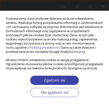
EN
PL
Przetwarzamy dane osobowe zbierane podczas odwiedzania
serwisu. Realizacja funkcji pozyskiwania informacji o użytkownikach
i ich zachowaniu odbywa się poprzez dobrowolnie wprowadzone w
formularzach informacje oraz zapisywanie w urządzeniach
końcowych plików cookies (tzw. ciasteczka). Dane, w tym pliki
cookies, wykorzystywane są w celu realizacji usług, zapewnienia
Słowo kluczowe
etyka opieki
wygodnego korzystania ze strony oraz w celu monitorowania
ruchu zgodnie z
Polityką prywatności
. Dane są także zbierane i
przetwarzane przez narzędzie Google Analytics (
więcej
).
STUDIA
Możesz zmienić ustawienia cookies w swojej przeglądarce.
Ograniczenie stosowania plików cookies w konfiguracji przeglądarki
Obstacles to caring institutions in eldercare: The
może wpłynąć na niektóre funkcjonalności dostępne na stronie.
Czech Republic as a social laboratory of capitalist
transformation
Zgadzam się
Zuzana Uhde
,
Hana Maříková
Problemy Polityki Społecznej 2019;47:9-28
Nie zgadzam się
DOI
:
https://doi.org/10.31971/16401808.47.4.2019.1
Statystyki