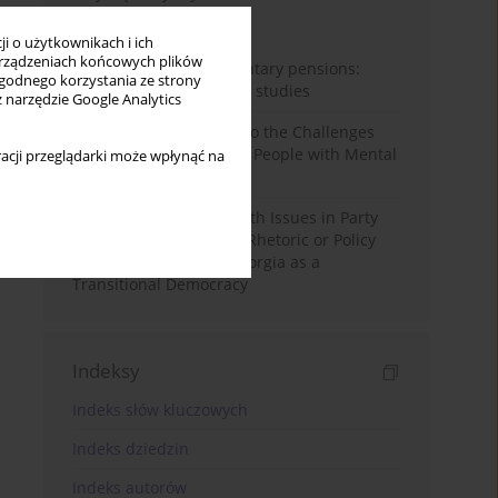
Miesiąc
Rok
i o użytkownikach i ich
rządzeniach końcowych plików
Auto-enrolment in voluntary pensions:
wygodnego korzystania ze strony
Comparative OECD case studies
z narzędzie Google Analytics
Bibliometric Insights into the Challenges
and Needs of Homeless People with Mental
acji przeglądarki może wpłynąć na
Disorders
The Politicisation of Youth Issues in Party
Programmes: Symbolic Rhetoric or Policy
Priority? The Case of Georgia as a
Transitional Democracy
Indeksy
Indeks słów kluczowych
Indeks dziedzin
Indeks autorów