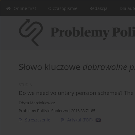
Online first
O czasopiśmie
Redakcja
Dla aut
Słowo kluczowe
dobrowolne p
STUDIA
Do we need voluntary pension schemes? The r
Edyta Marcinkiewicz
Problemy Polityki Społecznej 2016;33:71-85
Streszczenie
Artykuł
(PDF)