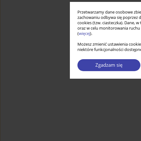
Przetwarzamy dane osobowe zbiera
zachowaniu odbywa się poprzez d
cookies (tzw. ciasteczka). Dane, w
oraz w celu monitorowania ruchu
(
więcej
).
Możesz zmienić ustawienia cookie
niektóre funkcjonalności dostępne
Zgadzam się