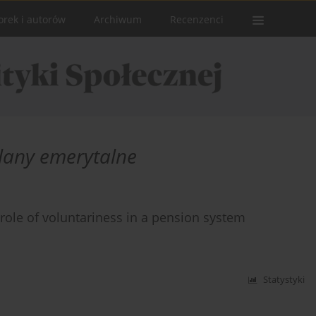
orek i autorów
Archiwum
Recenzenci
lany emerytalne
ole of voluntariness in a pension system
Statystyki