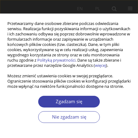
EN
PL
Przetwarzamy dane osobowe zbierane podczas odwiedzania
serwisu. Realizacja funkcji pozyskiwania informacji o użytkownikach
i ich zachowaniu odbywa się poprzez dobrowolnie wprowadzone w
formularzach informacje oraz zapisywanie w urządzeniach
końcowych plików cookies (tzw. ciasteczka). Dane, w tym pliki
cookies, wykorzystywane są w celu realizacji usług, zapewnienia
Słowo kluczowe
analiza
wygodnego korzystania ze strony oraz w celu monitorowania
ruchu zgodnie z
Polityką prywatności
. Dane są także zbierane i
jakościowa
przetwarzane przez narzędzie Google Analytics (
więcej
).
Możesz zmienić ustawienia cookies w swojej przeglądarce.
Ograniczenie stosowania plików cookies w konfiguracji przeglądarki
Z WARSZTATÓW BADAWCZYCH
może wpłynąć na niektóre funkcjonalności dostępne na stronie.
Znaczenie analizy jakościowej w ewaluacji polityk
publicznych na przykładzie programu ASOS
Zgadzam się
Monika Klimowicz
,
Małgorzata Michalewska-Pawlak
Nie zgadzam się
Problemy Polityki Społecznej 2018;40:87-105
Statystyki
Streszczenie
Artykuł
(PDF)