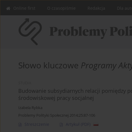
Online first
O czasopiśmie
Redakcja
Dla aut
Słowo kluczowe
Programy Akty
STUDIA
Budowanie subsydiarnych relacji pomiędzy po
środowiskowej pracy socjalnej
Izabela Rybka
Problemy Polityki Społecznej 2014;25:87-106
Streszczenie
Artykuł
(PDF)