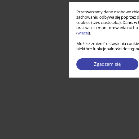
Przetwarzamy dane osobowe zbiera
zachowaniu odbywa się poprzez d
cookies (tzw. ciasteczka). Dane, w
oraz w celu monitorowania ruchu
(
więcej
).
Możesz zmienić ustawienia cookie
niektóre funkcjonalności dostępne
Zgadzam się