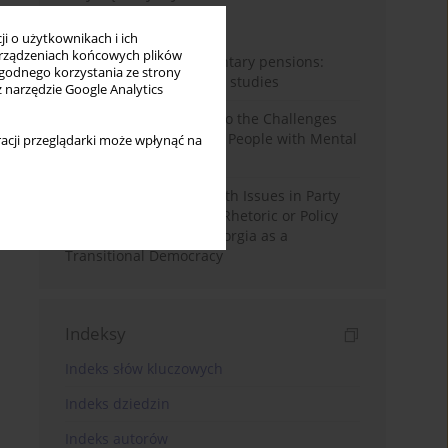
Miesiąc
Rok
i o użytkownikach i ich
rządzeniach końcowych plików
Auto-enrolment in voluntary pensions:
wygodnego korzystania ze strony
Comparative OECD case studies
z narzędzie Google Analytics
Bibliometric Insights into the Challenges
and Needs of Homeless People with Mental
acji przeglądarki może wpłynąć na
Disorders
The Politicisation of Youth Issues in Party
Programmes: Symbolic Rhetoric or Policy
Priority? The Case of Georgia as a
Transitional Democracy
Indeksy
Indeks słów kluczowych
Indeks dziedzin
Indeks autorów