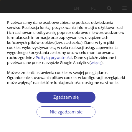
EN
PL
Przetwarzamy dane osobowe zbierane podczas odwiedzania
serwisu. Realizacja funkcji pozyskiwania informacji o użytkownikach
i ich zachowaniu odbywa się poprzez dobrowolnie wprowadzone w
formularzach informacje oraz zapisywanie w urządzeniach
końcowych plików cookies (tzw. ciasteczka). Dane, w tym pliki
cookies, wykorzystywane są w celu realizacji usług, zapewnienia
Słowo kluczowe
Health care
wygodnego korzystania ze strony oraz w celu monitorowania
ruchu zgodnie z
Polityką prywatności
. Dane są także zbierane i
sector
przetwarzane przez narzędzie Google Analytics (
więcej
).
Możesz zmienić ustawienia cookies w swojej przeglądarce.
Ograniczenie stosowania plików cookies w konfiguracji przeglądarki
PRACA ORYGINALNA
może wpłynąć na niektóre funkcjonalności dostępne na stronie.
Redefining Wellness: Assessing Grassroots
Healthcare Transformation in India
Zgadzam się
Sofia Ahmed Sait
,
VIJESH P V
Nie zgadzam się
Problemy Polityki Społecznej 2025;69(2):1-24
DOI
:
https://doi.org/10.31971/pps/207568
Statystyki