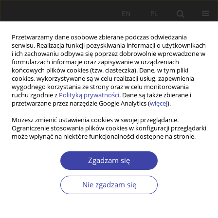
EN
PL
Przetwarzamy dane osobowe zbierane podczas odwiedzania
serwisu. Realizacja funkcji pozyskiwania informacji o użytkownikach
i ich zachowaniu odbywa się poprzez dobrowolnie wprowadzone w
formularzach informacje oraz zapisywanie w urządzeniach
końcowych plików cookies (tzw. ciasteczka). Dane, w tym pliki
cookies, wykorzystywane są w celu realizacji usług, zapewnienia
Słowo kluczowe
Bulgaria
wygodnego korzystania ze strony oraz w celu monitorowania
ruchu zgodnie z
Polityką prywatności
. Dane są także zbierane i
przetwarzane przez narzędzie Google Analytics (
więcej
).
STUDIA
Możesz zmienić ustawienia cookies w swojej przeglądarce.
Central and East European countries as transit or
Ograniczenie stosowania plików cookies w konfiguracji przeglądarki
final destinations of migrant and refugee flows in
może wpłynąć na niektóre funkcjonalności dostępne na stronie.
Europe — trends, causes and social impact from
the Bulgarian perspective
Zgadzam się
Radostina Pavlova
,
Diana Radoslavova
Nie zgadzam się
Problemy Polityki Społecznej 2015;31:81-97
Statystyki
Streszczenie
Artykuł
(PDF)