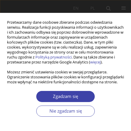
EN
PL
Przetwarzamy dane osobowe zbierane podczas odwiedzania
serwisu. Realizacja funkcji pozyskiwania informacji o użytkownikach
i ich zachowaniu odbywa się poprzez dobrowolnie wprowadzone w
formularzach informacje oraz zapisywanie w urządzeniach
końcowych plików cookies (tzw. ciasteczka). Dane, w tym pliki
cookies, wykorzystywane są w celu realizacji usług, zapewnienia
2003 vol. 5
wygodnego korzystania ze strony oraz w celu monitorowania
ruchu zgodnie z
Polityką prywatności
. Dane są także zbierane i
przetwarzane przez narzędzie Google Analytics (
więcej
).
FORUM
Możesz zmienić ustawienia cookies w swojej przeglądarce.
Ograniczenie stosowania plików cookies w konfiguracji przeglądarki
Problemy demograficzne Polski:
może wpłynąć na niektóre funkcjonalności dostępne na stronie.
Olga Kowalczyk, Polityka
Zgadzam się
społeczna na rzecz osób
Nie zgadzam się
niepełnosprawnych