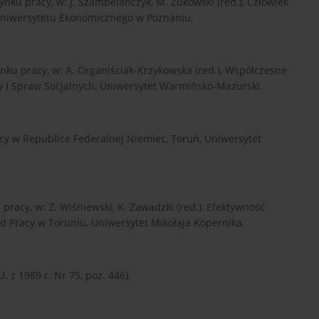
ynku pracy, w: J. Szambelańczyk, M. Żukowski (red.), Człowiek
 Uniwersytetu Ekonomicznego w Poznaniu.
ynku pracy, w: A. Organiściak-Krzykowska (red.), Współczesne
cy i Spraw Socjalnych, Uniwersytet Warmińsko-Mazurski.
racy w Republice Federalnej Niemiec, Toruń, Uniwersytet
 pracy, w: Z. Wiśniewski, K. Zawadzki (red.), Efektywność
ąd Pracy w Toruniu, Uniwersytet Mikołaja Kopernika.
. z 1989 r. Nr 75, poz. 446).