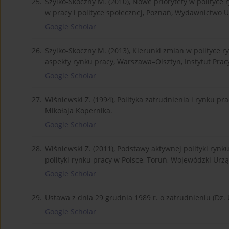
25.
Szylko-Skoczny M. (2010), Nowe priorytety w polityce r
w pracy i polityce społecznej, Poznań, Wydawnictwo
Google Scholar
26.
Szylko-Skoczny M. (2013), Kierunki zmian w polityce r
aspekty rynku pracy, Warszawa–Olsztyn, Instytut Pra
Google Scholar
27.
Wiśniewski Z. (1994), Polityka zatrudnienia i rynku p
Mikołaja Kopernika.
Google Scholar
28.
Wiśniewski Z. (2011), Podstawy aktywnej polityki rynku
polityki rynku pracy w Polsce, Toruń, Wojewódzki Urz
Google Scholar
29.
Ustawa z dnia 29 grudnia 1989 r. o zatrudnieniu (Dz. U
Google Scholar