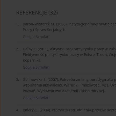
REFERENCJE
(32)
1.
Baron-Wiaterek M. (2008), Instytucjonalno-prawne asp
Pracy i Spraw Socjalnych.
Google Scholar
2.
Dolny E. (2011), Aktywne programy rynku pracy w Polsc
Efektywność polityki rynku pracy w Polsce, Toruń, Wo
Kopernika.
Google Scholar
3.
Golinowska S. (2007), Potrzeba zmiany paradygmatu po
wspierania aktywności. Warunki i możliwości, w: J. Orc
Poznań, Wydawnictwo Akademii Ekono micznej.
Google Scholar
4.
Jończyk J. (2004), Promocja zatrudnienia przeciw bezro