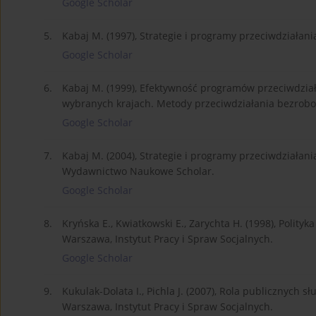
Google Scholar
5.
Kabaj M. (1997), Strategie i programy przeciwdziała
Google Scholar
6.
Kabaj M. (1999), Efektywność programów przeciwdziała
wybranych krajach. Metody przeciwdziałania bezroboc
Google Scholar
7.
Kabaj M. (2004), Strategie i programy przeciwdziałani
Wydawnictwo Naukowe Scholar.
Google Scholar
8.
Kryńska E., Kwiatkowski E., Zarychta H. (1998), Polity
Warszawa, Instytut Pracy i Spraw Socjalnych.
Google Scholar
9.
Kukulak-Dolata I., Pichla J. (2007), Rola publicznych s
Warszawa, Instytut Pracy i Spraw Socjalnych.