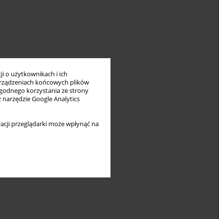
i o użytkownikach i ich
rządzeniach końcowych plików
wygodnego korzystania ze strony
z narzędzie Google Analytics
acji przeglądarki może wpłynąć na