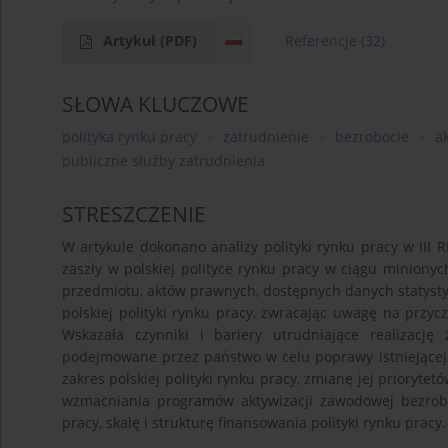
Artykuł
(PDF)
Referencje
(32)
SŁOWA KLUCZOWE
polityka rynku pracy
zatrudnienie
bezrobocie
a
publiczne służby zatrudnienia
STRESZCZENIE
W artykule dokonano analizy polityki rynku pracy w III 
zaszły w polskiej polityce rynku pracy w ciągu minionych
przedmiotu, aktów prawnych, dostępnych danych statysty
polskiej polityki rynku pracy, zwracając uwagę na przy
Wskazała czynniki i bariery utrudniające realizację
podejmowane przez państwo w celu poprawy istniejącej s
zakres polskiej polityki rynku pracy, zmianę jej prioryt
wzmacniania programów aktywizacji zawodowej bezrobot
pracy, skalę i strukturę finansowania polityki rynku pracy.