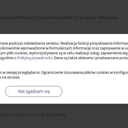
badania efektywności aktywnej polityki rynku pracy, Warszawa,
ne podczas odwiedzania serwisu. Realizacja funkcji pozyskiwania informacj
ka rynku pracy, Warszawa, Instytut Polityki Społecznej UW.
obrowolnie wprowadzone w formularzach informacje oraz zapisywanie w u
 tym pliki cookies, wykorzystywane są w celu realizacji usług, zapewnienia 
 zgodnie z
Polityką prywatności
. Dane są także zbierane i przetwarzane prze
 po ich włączeniu do administracji samorządowej, Warszawa.
s w swojej przeglądarce. Ograniczenie stosowania plików cookies w konfigur
 na stronie.
rudnienia w wojewódzkich i powiatowych urzędach pracy w 2011
Nie zgadzam się
uszu Pracy za 2010 rok, Warszawa.