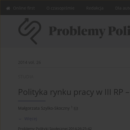
Online first
O czasopiśmie
Redakcja
Dla aut
2014 vol. 26
STUDIA
Polityka rynku pracy w III RP
1
Małgorzata Szylko-Skoczny
Więcej
Problemy Polityki Społecznej 2014;26:25-42