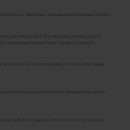
nia bezrobociu, Warszawa, Wydawnictwo Naukowe Scholar.
nia bezrobociu, w: E. Kryńska (red.), Rynek pracy w
iu, Warszawa, Instytut Pracy i Spraw Socjalnych.
a bezrobociu w Unii Europejskiej i w Polsce, Warszawa,
ka państwa na rynku pracy w latach dziewięćdziesiątych,
łużb zatrudnienia i agencji zatrudnienia na rynku pracy,