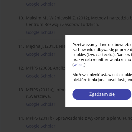
Google Scholar
10.
Maksim M., Wiśniewski Z. (2012), Metody i narzędzia 
Centrum Rozwoju Zasobów Ludzkich.
Google Scholar
Przetwarzamy dane osobowe zbiera
11.
Męcina J. (2013), Niewykorzystane zasoby. Nowa polity
zachowaniu odbywa się poprzez d
Google Scholar
cookies (tzw. ciasteczka). Dane, w
oraz w celu monitorowania ruchu
(
więcej
).
12.
MPiPS (2008), Analiza funkcjonowania urzędów pracy
Możesz zmienić ustawienia cookie
Google Scholar
niektóre funkcjonalności dostępne
13.
MPiPS (2011a), Informacja o stanie i strukturze zat
Zgadzam się
r.,Warszawa.
Google Scholar
14.
MPiPS (2011b), Sprawozdanie z wykonania planu Fund
Google Scholar