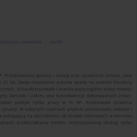
ktywizacja zawodowa
zasiłki
RP. Przedstawiono genezę i rozwój oraz zasadnicze zmiany, jakie
 25 lat. Swoje rozważania autorka oparła na analizie literatury
cznych. Scharakteryzowała i oceniła poszczególne etapy rozwoju
czyny, kierunki i zakres oraz konsekwencje dokonywanych zmian.
 zadań polityki rynku pracy w III RP. Analizowała działania
ytuacji. W kolejnych częściach artykułu przedstawiła zadania i
etów polegającą na odchodzeniu od działań osłonowych w kierunku
nych, przekształcenia modelu instytucjonalnej obsługi rynku