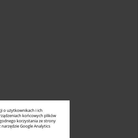
i o użytkownikach i ich
rządzeniach końcowych plików
wygodnego korzystania ze strony
z narzędzie Google Analytics