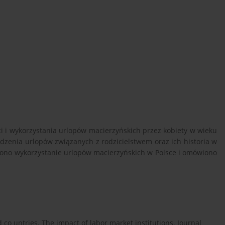
i i wykorzystania urlopów macierzyńskich przez kobiety w wieku
dzenia urlopów związanych z rodzicielstwem oraz ich historia w
iono wykorzystanie urlopów macierzyńskich w Polsce i omówiono
d co untries. The impact of labor market institutions. Journal