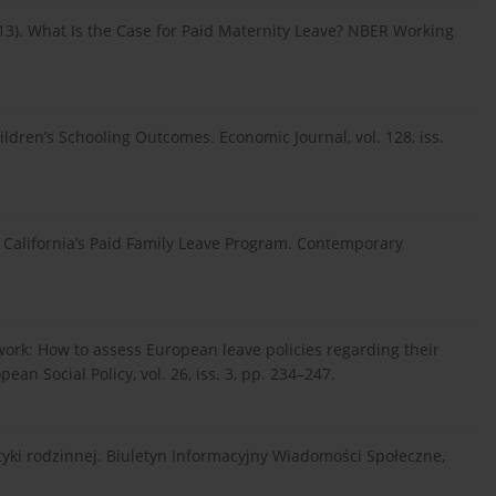
(2013). What Is the Case for Paid Maternity Leave? NBER Working
hildren’s Schooling Outcomes. Economic Journal, vol. 128, iss.
of California’s Paid Family Leave Program. Contemporary
 work: How to assess European leave policies regarding their
an Social Policy, vol. 26, iss. 3, pp. 234–247.
tyki rodzinnej. Biuletyn Informacyjny Wiadomości Społeczne,