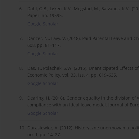
6.
Dahl, G.B., Løken, K.V., Mogstad, M., Salvanes, K.V., 
Paper, no. 19595.
Google Scholar
7.
Danzer, N., Lavy, V. (2018). Paid Parental Leave and C
608, pp. 81–117.
Google Scholar
8.
Das, T., Polachek, S.W. (2015). Unanticipated Effects 
Economic Policy, vol. 33. iss. 4, pp. 619–635.
Google Scholar
9.
Dearing, H. (2016). Gender equality in the division of
compliance with an ideal leave model. Journal of Europe
Google Scholar
10.
Durasiewicz, A. (2012). Historyczne unormowania poli
no. 1, pp. 14–27.