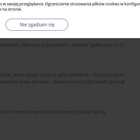
s w swojej przeglądarce. Ograniczenie stosowania plików cookies w konfigur
 na stronie.
ej dezaktywizacji kobiet mających małe dzieci. Problemy
Nie zgadzam się
edszkoli. Obecnie i w przeszłości. Polityka Społeczna, no. 9
(2014). Work–family balance after childbirth: The association
aternity leave duration. Maternal and Child Health Journal,
mpact of Recent Legislation on Parents’ Leave Taking.