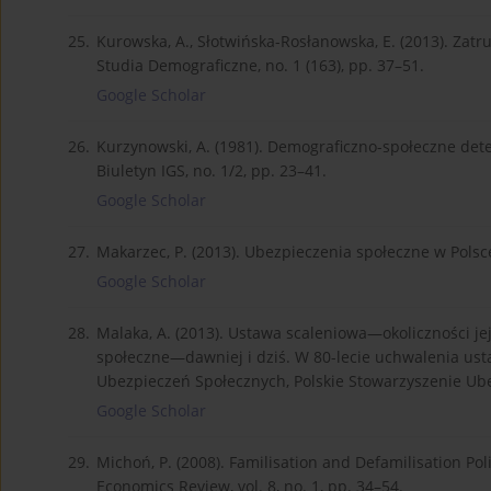
25.
Kurowska, A., Słotwińska-Rosłanowska, E. (2013). Zatr
Studia Demograficzne, no. 1 (163), pp. 37–51.
Google Scholar
26.
Kurzynowski, A. (1981). Demograficzno-społeczne d
Biuletyn IGS, no. 1/2, pp. 23–41.
Google Scholar
27.
Makarzec, P. (2013). Ubezpieczenia społeczne w Polsce
Google Scholar
28.
Malaka, A. (2013). Ustawa scaleniowa—okoliczności je
społeczne—dawniej i dziś. W 80-lecie uchwalenia ust
Ubezpieczeń Społecznych, Polskie Stowarzyszenie Ub
Google Scholar
29.
Michoń, P. (2008). Familisation and Defamilisation Po
Economics Review, vol. 8, no. 1, pp. 34–54.