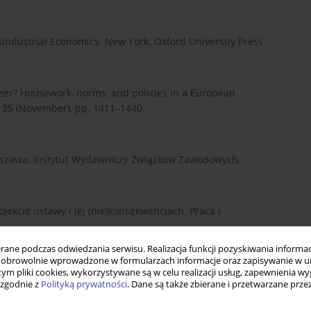
tindustrial Economics. New York: Oxford University Press.
reer? Housework, norms, and policies in a European
 35 (November), pp. 1411–1440.
 Warszawa: Instytut Wydawniczy Związków Zawodowych.
jekcie ustawy i jej (nie)konsekwencjach. Praca i
ne podczas odwiedzania serwisu. Realizacja funkcji pozyskiwania informacj
obrowolnie wprowadzone w formularzach informacje oraz zapisywanie w u
 tym pliki cookies, wykorzystywane są w celu realizacji usług, zapewnienia 
 rodzicielstwem—nowa odsłona. Praca i Zabezpieczenie
 zgodnie z
Polityką prywatności
. Dane są także zbierane i przetwarzane prze