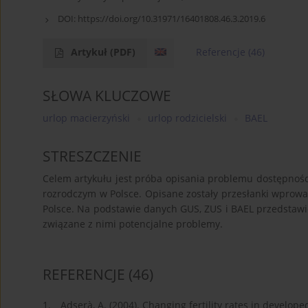
DOI:
https://doi.org/10.31971/16401808.46.3.2019.6
Artykuł
(PDF)
Referencje
(46)
SŁOWA KLUCZOWE
urlop macierzyński
urlop rodzicielski
BAEL
STRESZCZENIE
Celem artykułu jest próba opisania problemu dostępnośc
rozrodczym w Polsce. Opisane zostały przesłanki wprowa
Polsce. Na podstawie danych GUS, ZUS i BAEL przedstaw
związane z nimi potencjalne problemy.
REFERENCJE
(46)
1.
Adserà, A. (2004). Changing fertility rates in develope