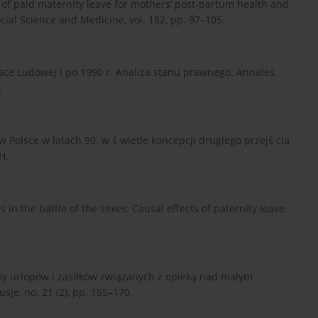
its of paid maternity leave for mothers’ post-partum health and
cial Science and Medicine, vol. 182, pp. 97–105.
lsce Ludowej i po 1990 r. Analiza stanu prawnego. Annales.
.
w Polsce w latach 90. w ś wietle koncepcji drugiego przejś cia
H.
 in the battle of the sexes: Causal effects of paternity leave.
my urlopów i zasiłków związanych z opieką nad małym
sje, no. 21 (2), pp. 155–170.