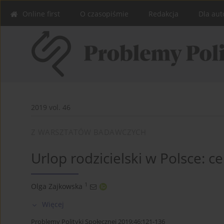
Online first
O czasopiśmie
Redakcja
Dla aut
2019 vol. 46
Z WARSZTATÓW BADAWCZYCH
Urlop rodzicielski w Polsce: 
1
Olga Zajkowska
Więcej
Problemy Polityki Społecznej 2019;46:121-136