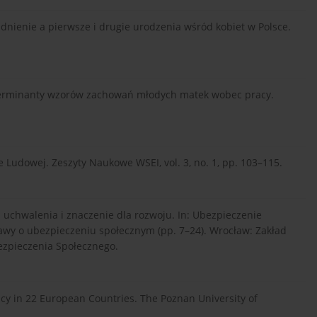
udnienie a pierwsze i drugie urodzenia wśród kobiet w Polsce.
eterminanty wzorów zachowań młodych matek wobec pracy.
 Ludowej. Zeszyty Naukowe WSEI, vol. 3, no. 1, pp. 103–115.
j uchwalenia i znaczenie dla rozwoju. In: Ubezpieczenie
awy o ubezpieczeniu społecznym (pp. 7–24). Wrocław: Zakład
ezpieczenia Społecznego.
licy in 22 European Countries. The Poznan University of