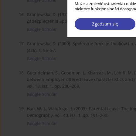
Google Scholar
Możesz zmienić ustawienia cookie
niektóre funkcjonalności dostępne
16.
Graniewska, D. (1971). Możliwości i potrzeba okresow
Zabezpieczenia Społecznego, no. 4, pp. 1–5.
Zgadzam się
Google Scholar
17.
Graniewska, D. (2009). Społeczne funkcje żłobków i prz
(426), s. 55–57.
Google Scholar
18.
Guendelman, S., Goodman, J., Kharrazi, M., Lahiff, M. 
between employer-offered leave characteristics and m
vol. 18, iss. 1, pp. 200–208.
Google Scholar
19.
Han, W.-J., Waldfogel, J. (2003). Parental Leave: The I
Demography, vol. 40, iss. 1, pp. 191–200.
Google Scholar