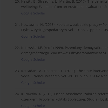
20.
Hewitt, B., Strazdins, L., Martin, B. (2017). The benef
wellbeing: Evidence from an Australian evaluation. So
Google Scholar
21.
Kosztowna, N. (2016). Kobieta w zakładzie pracy w Po
Etyka w życiu gospodarczym, vol. 19, no. 2, pp. 93–108
Google Scholar
22.
Kotowska, I.E. (red.) (1999). Przemiany demograficzne 
demograficznego. Warszawa: Oficyna Wydawnicza SG
Google Scholar
23.
Kotsadam, A., Finseraas, H. (2011). The state intervenes
Social Science Research, vol. 40, iss. 6, pp. 1611–1622.
Google Scholar
24.
Kurowska, A. (2013). Ocena zasadności założeń refor
dzieckiem. Problemy Polityki Społecznej. Studia i Dysku
Google Scholar