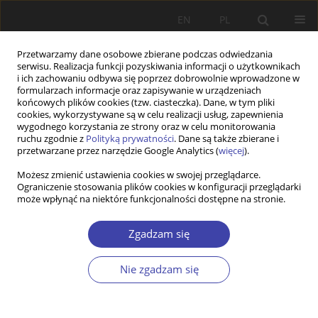
EN
PL
Przetwarzamy dane osobowe zbierane podczas odwiedzania
serwisu. Realizacja funkcji pozyskiwania informacji o użytkownikach
i ich zachowaniu odbywa się poprzez dobrowolnie wprowadzone w
formularzach informacje oraz zapisywanie w urządzeniach
końcowych plików cookies (tzw. ciasteczka). Dane, w tym pliki
cookies, wykorzystywane są w celu realizacji usług, zapewnienia
2012 vol. 18
wygodnego korzystania ze strony oraz w celu monitorowania
ruchu zgodnie z
Polityką prywatności
. Dane są także zbierane i
przetwarzane przez narzędzie Google Analytics (
więcej
).
Możesz zmienić ustawienia cookies w swojej przeglądarce.
Ograniczenie stosowania plików cookies w konfiguracji przeglądarki
Od Redakcji
może wpłynąć na niektóre funkcjonalności dostępne na stronie.
Zgadzam się
Więcej
Problemy Polityki Społecznej 2012;18:9-10
Nie zgadzam się
Artykuł
(PDF)