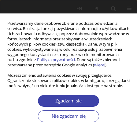
EN
PL
Przetwarzamy dane osobowe zbierane podczas odwiedzania
serwisu. Realizacja funkcji pozyskiwania informacji o użytkownikach
i ich zachowaniu odbywa się poprzez dobrowolnie wprowadzone w
formularzach informacje oraz zapisywanie w urządzeniach
końcowych plików cookies (tzw. ciasteczka). Dane, w tym pliki
cookies, wykorzystywane są w celu realizacji usług, zapewnienia
Archiwum
wygodnego korzystania ze strony oraz w celu monitorowania
ruchu zgodnie z
Polityką prywatności
. Dane są także zbierane i
przetwarzane przez narzędzie Google Analytics (
więcej
).
2021 vol. 53
Możesz zmienić ustawienia cookies w swojej przeglądarce.
Ograniczenie stosowania plików cookies w konfiguracji przeglądarki
może wpłynąć na niektóre funkcjonalności dostępne na stronie.
Pobierz numer 2021 vol. 53 (PDF)
Zgadzam się
PRACA ORYGINALNA
Nie zgadzam się
Between Fun and Obligation. The Motivations of
Volunteers in Poland
Dominik Buttler