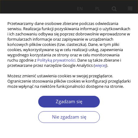
EN
PL
Przetwarzamy dane osobowe zbierane podczas odwiedzania
serwisu. Realizacja funkcji pozyskiwania informacji o użytkownikach
i ich zachowaniu odbywa się poprzez dobrowolnie wprowadzone w
formularzach informacje oraz zapisywanie w urządzeniach
końcowych plików cookies (tzw. ciasteczka). Dane, w tym pliki
cookies, wykorzystywane są w celu realizacji usług, zapewnienia
Archiwum
wygodnego korzystania ze strony oraz w celu monitorowania
ruchu zgodnie z
Polityką prywatności
. Dane są także zbierane i
przetwarzane przez narzędzie Google Analytics (
więcej
).
2016 vol. 33
Możesz zmienić ustawienia cookies w swojej przeglądarce.
Ograniczenie stosowania plików cookies w konfiguracji przeglądarki
może wpłynąć na niektóre funkcjonalności dostępne na stronie.
Od Redakcji
Zgadzam się
Problemy Polityki Społecznej 2016;33:9-10
Statystyki
Nie zgadzam się
Artykuł
(PDF)
STUDIA