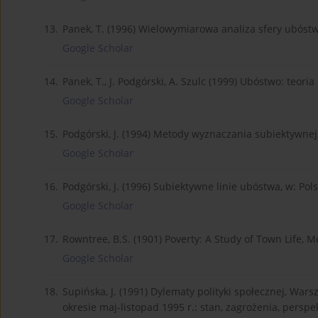
13.
Panek, T. (1996) Wielowymiarowa analiza sfery ubóstwa
Google Scholar
14.
Panek, T., J. Podgórski, A. Szulc (1999) Ubóstwo: teor
Google Scholar
15.
Podgórski, J. (1994) Metody wyznaczania subiektywnej 
Google Scholar
16.
Podgórski, J. (1996) Subiektywne linie ubóstwa, w: Pol
Google Scholar
17.
Rowntree, B.S. (1901) Poverty: A Study of Town Life, 
Google Scholar
18.
Supińska, J. (1991) Dylematy polityki społecznej, W
okresie maj-listopad 1995 r.: stan, zagrożenia, pers