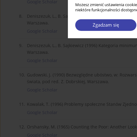
Google Scholar
Możesz zmienić ustawienia cookie
niektóre funkcjonalności dostępne
8.
Deniszezuk, L., B. Sajkiewicz (1996) Kategoria minimum
Warszawa.
Zgadzam się
Google Scholar
9.
Deniszezuk, L., B. Sajkiewicz (1996) Kategoria minimum 
Warszawa.
Google Scholar
10.
Gudowski, J. (1990) Bezwzględne ubóstwo, w: Rozwars
świata, pod red. Z. Dobrskiej, Warszawa.
Google Scholar
11.
Kowalak, T. (1996) Problemy społeczne Stanów Zjedno
Google Scholar
12.
Orshansky, M. (1965) Counting the Poor: Another Look at
Google Scholar