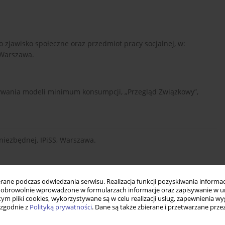
ako zjawisko społeczne oraz przedmiot pracy socjalnej, w:
, Warszawa.
tywania modeli minimum konsumpcji, „Przegląd Związkowy”,
niezbędnej, IPiSS, Warszawa.
olska ’95. Raport o rozwoju społecznym, UNDP, Warszawa.
ne podczas odwiedzania serwisu. Realizacja funkcji pozyskiwania informacj
obrowolnie wprowadzone w formularzach informacje oraz zapisywanie w u
 tym pliki cookies, wykorzystywane są w celu realizacji usług, zapewnienia 
 zgodnie z
Polityką prywatności
. Dane są także zbierane i przetwarzane prze
Polsce, „Praca i Zabezpieczenie Społeczne”, 12.