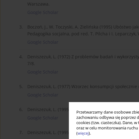
Warszawa.
Google Scholar
3.
Boczoń, J., W. Toczyski, A. Zielińska (1995) Ubóstwo j
Pedagogika socjalna, pod red. T. Pilcha i I. Leparczyk
Google Scholar
4.
Deniszezuk, L. (1972) Z problemów badań i wykorzys
7/8.
Google Scholar
5.
Deniszezuk, L. (1977) Wzorzec konsumpcji społecznie 
Google Scholar
6.
Deniszezuk, L. (1995) Obszary ubóstwa w Polsce, w: P
Przetwarzamy dane osobowe zbiera
zachowaniu odbywa się poprzez d
Google Scholar
cookies (tzw. ciasteczka). Dane, w
oraz w celu monitorowania ruchu
7.
Deniszezuk, L. (1995) Rozmiary i struktura ubóstwa w 
(
więcej
).