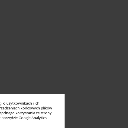
i o użytkownikach i ich
rządzeniach końcowych plików
wygodnego korzystania ze strony
z narzędzie Google Analytics