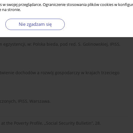
s w swojej przeglądarce. Ograniczenie stosowania plików cookies w konfigur
 na stronie.
 socjalnego, w: Polska bieda, pod red. S. Golinowskiej, IPiSS,
Nie zgadzam się
egzystencji, w: Polska bieda, pod red. S. Golinowskiej, IPiSS,
twienie dochodów a rozwój gospodarczy w krajach trzeciego
czonych, IPiSS, Warszawa.
 the Poverty Profile, „Social Security Bulletin”, 28.