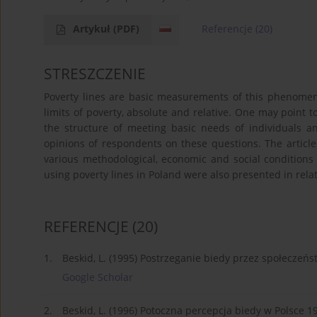
Artykuł
(PDF)
Referencje
(20)
STRESZCZENIE
Poverty lines are basic measurements of this phenomeno
limits of poverty, absolute and relative. One may point t
the structure of meeting basic needs of individuals a
opinions of respondents on these questions. The article
various methodological, economic and social conditions
using poverty lines in Poland were also presented in relat
REFERENCJE
(20)
1.
Beskid, L. (1995) Postrzeganie biedy przez społeczeńst
Google Scholar
2.
Beskid, L. (1996) Potoczna percepcja biedy w Polsce 19