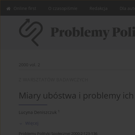
Online first
O czasopiśmie
Redakcja
Dla aut
2000 vol. 2
Z WARSZTATÓW BADAWCZYCH
Miary ubóstwa i problemy ich 
1
Lucyna Deniszczuk
Więcej
Problemy Polityki Społecznej 2000;2:123-136