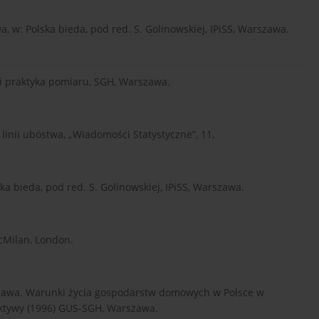
, w: Polska bieda, pod red. S. Golinowskiej, IPiSS, Warszawa.
ia i praktyka pomiaru, SGH, Warszawa.
linii ubóstwa, „Wiadomości Statystyczne”, 11.
ska bieda, pod red. S. Golinowskiej, IPiSS, Warszawa.
McMilan, London.
arszawa. Warunki życia gospodarstw domowych w Polsce w
pektywy (1996) GUS-SGH, Warszawa.