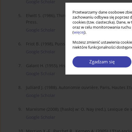
Google Scholar
Przetwarzamy dane osobowe zbiera
5.
Elwitt S. (1986), Third Republic Defended: Bourgeois 
zachowaniu odbywa się poprzez d
Press.
cookies (tzw. ciasteczka). Dane, w
oraz w celu monitorowania ruchu
Google Scholar
(
więcej
).
Możesz zmienić ustawienia cookie
6.
Friot B. (1998), Puissances du salariat, Paris, La Disput
niektóre funkcjonalności dostępne
Google Scholar
Zgadzam się
7.
Galant H. (1955), Histoire politique de la Sécurité socia
Google Scholar
8.
Julliard J. (1988), Autonomie ouvrière, Paris, Hautes Et
Google Scholar
9.
Marxisme (2008), [hasło] w: O. Nay (red.), Lexique de sc
Google Scholar
10.
Merrien X.-F., Parchet R., Kernen A. (2005), L’Etat-soci