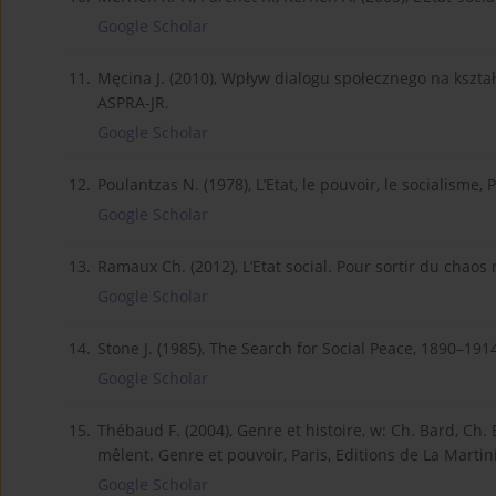
Google Scholar
11.
Męcina J. (2010), Wpływ dialogu społecznego na kszta
ASPRA-JR.
Google Scholar
12.
Poulantzas N. (1978), L’Etat, le pouvoir, le socialisme, P
Google Scholar
13.
Ramaux Ch. (2012), L’Etat social. Pour sortir du chaos n
Google Scholar
14.
Stone J. (1985), The Search for Social Peace, 1890–191
Google Scholar
15.
Thébaud F. (2004), Genre et histoire, w: Ch. Bard, Ch.
mêlent. Genre et pouvoir, Paris, Editions de La Martin
Google Scholar