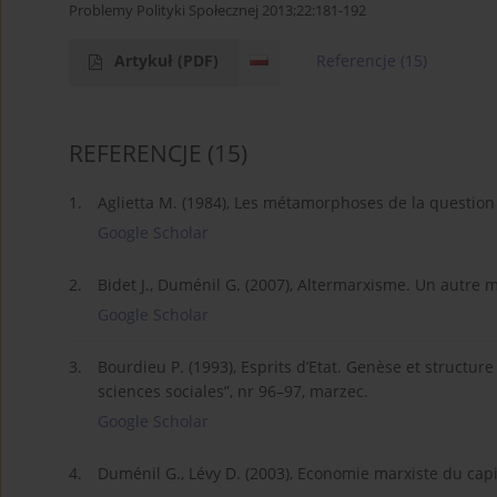
Problemy Polityki Społecznej 2013;22:181-192
Artykuł
(PDF)
Referencje
(15)
REFERENCJE
(15)
1.
Aglietta M. (1984), Les métamorphoses de la question 
Google Scholar
2.
Bidet J., Duménil G. (2007), Altermarxisme. Un autre
Google Scholar
3.
Bourdieu P. (1993), Esprits d’Etat. Genèse et structu
sciences sociales”, nr 96–97, marzec.
Google Scholar
4.
Duménil G., Lévy D. (2003), Economie marxiste du capi