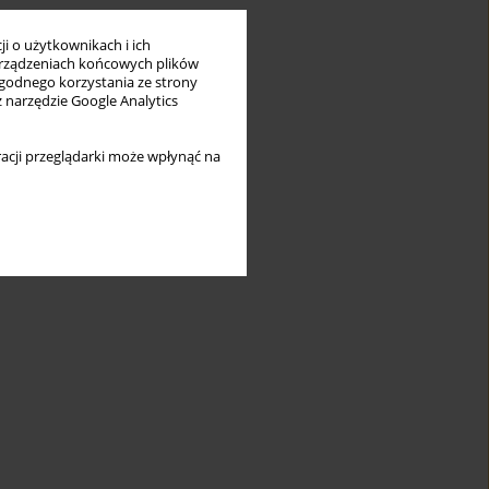
i o użytkownikach i ich
rządzeniach końcowych plików
wygodnego korzystania ze strony
z narzędzie Google Analytics
acji przeglądarki może wpłynąć na