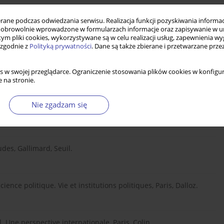
ne podczas odwiedzania serwisu. Realizacja funkcji pozyskiwania informacj
Reform in France, Baton Rouge, Louisiana State University
obrowolnie wprowadzone w formularzach informacje oraz zapisywanie w u
 tym pliki cookies, wykorzystywane są w celu realizacji usług, zapewnienia 
 zgodnie z
Polityką prywatności
. Dane są także zbierane i przetwarzane prze
s w swojej przeglądarce. Ograniczenie stosowania plików cookies w konfigur
e.
 na stronie.
Nie zgadzam się
le, Paris, Colin.
udes, Gallimard, Seuil.
ience politique. Vie et institutions politiques, Paris, Dalloz.
al. Une perspective internationale, Paris, Colin.