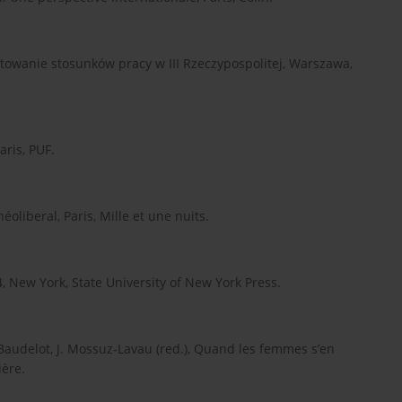
łtowanie stosunków pracy w III Rzeczypospolitej, Warszawa,
aris, PUF.
éoliberal, Paris, Mille et une nuits.
4, New York, State University of New York Press.
 Baudelot, J. Mossuz-Lavau (red.), Quand les femmes s’en
ière.