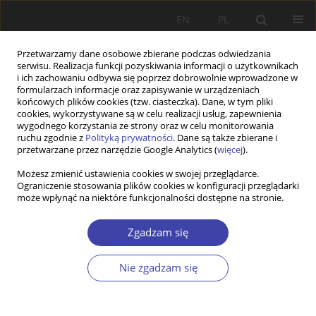
EN
PL
Przetwarzamy dane osobowe zbierane podczas odwiedzania
serwisu. Realizacja funkcji pozyskiwania informacji o użytkownikach
i ich zachowaniu odbywa się poprzez dobrowolnie wprowadzone w
formularzach informacje oraz zapisywanie w urządzeniach
końcowych plików cookies (tzw. ciasteczka). Dane, w tym pliki
cookies, wykorzystywane są w celu realizacji usług, zapewnienia
2006 vol. 9
wygodnego korzystania ze strony oraz w celu monitorowania
ruchu zgodnie z
Polityką prywatności
. Dane są także zbierane i
przetwarzane przez narzędzie Google Analytics (
więcej
).
STUDIA
Możesz zmienić ustawienia cookies w swojej przeglądarce.
Ograniczenie stosowania plików cookies w konfiguracji przeglądarki
Filozofia odpowiedzialności
może wpłynąć na niektóre funkcjonalności dostępne na stronie.
ubogich czy uboga filozofia
Zgadzam się
odpowiedzialności
Nie zgadzam się
1
Jerzy Rossa