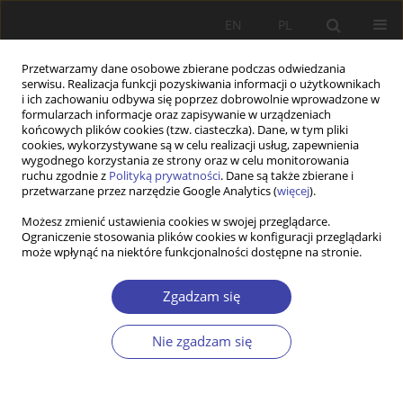
EN
PL
Przetwarzamy dane osobowe zbierane podczas odwiedzania
serwisu. Realizacja funkcji pozyskiwania informacji o użytkownikach
i ich zachowaniu odbywa się poprzez dobrowolnie wprowadzone w
formularzach informacje oraz zapisywanie w urządzeniach
końcowych plików cookies (tzw. ciasteczka). Dane, w tym pliki
cookies, wykorzystywane są w celu realizacji usług, zapewnienia
Autor
Teresa Zbyrad
wygodnego korzystania ze strony oraz w celu monitorowania
ruchu zgodnie z
Polityką prywatności
. Dane są także zbierane i
przetwarzane przez narzędzie Google Analytics (
więcej
).
RECENZJA KSIĄŻKI
Możesz zmienić ustawienia cookies w swojej przeglądarce.
Ograniczenie stosowania plików cookies w konfiguracji przeglądarki
Znaczenie programu 500+ w rozwoju kapitału
może wpłynąć na niektóre funkcjonalności dostępne na stronie.
ludzkiego
Teresa Jadwiga Zbyrad
Zgadzam się
Problemy Polityki Społecznej 2021;53:114-119
DOI
:
https://doi.org/10.31971/pps/142001
Nie zgadzam się
Statystyki
Streszczenie
Artykuł
(PDF)