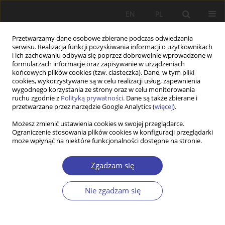
EN
PL
Przetwarzamy dane osobowe zbierane podczas odwiedzania
serwisu. Realizacja funkcji pozyskiwania informacji o użytkownikach
i ich zachowaniu odbywa się poprzez dobrowolnie wprowadzone w
formularzach informacje oraz zapisywanie w urządzeniach
końcowych plików cookies (tzw. ciasteczka). Dane, w tym pliki
cookies, wykorzystywane są w celu realizacji usług, zapewnienia
Autor
Anna Zajicek
wygodnego korzystania ze strony oraz w celu monitorowania
ruchu zgodnie z
Polityką prywatności
. Dane są także zbierane i
przetwarzane przez narzędzie Google Analytics (
więcej
).
STUDIA
Możesz zmienić ustawienia cookies w swojej przeglądarce.
Ograniczenie stosowania plików cookies w konfiguracji przeglądarki
Konsekwencje społeczne planu ożywienia
może wpłynąć na niektóre funkcjonalności dostępne na stronie.
gospodarczego George’a W. Busha
Edward Zajicek
,
Anna Zajicek
,
Jolanta Grotowska-Leder
Zgadzam się
Problemy Polityki Społecznej 2004;7:89-101
Statystyki
Nie zgadzam się
Streszczenie
Artykuł
(PDF)