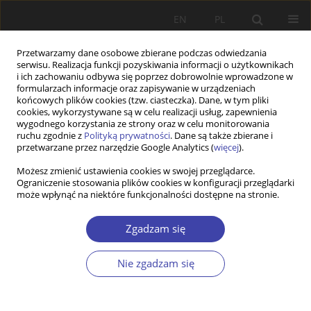
EN
PL
Przetwarzamy dane osobowe zbierane podczas odwiedzania
serwisu. Realizacja funkcji pozyskiwania informacji o użytkownikach
i ich zachowaniu odbywa się poprzez dobrowolnie wprowadzone w
formularzach informacje oraz zapisywanie w urządzeniach
końcowych plików cookies (tzw. ciasteczka). Dane, w tym pliki
cookies, wykorzystywane są w celu realizacji usług, zapewnienia
Autor
Jerzy Wratny
wygodnego korzystania ze strony oraz w celu monitorowania
ruchu zgodnie z
Polityką prywatności
. Dane są także zbierane i
przetwarzane przez narzędzie Google Analytics (
więcej
).
FORUM
Możesz zmienić ustawienia cookies w swojej przeglądarce.
Ograniczenie stosowania plików cookies w konfiguracji przeglądarki
Partycypacja pracownicza: Jerzy Wratny, Rola
może wpłynąć na niektóre funkcjonalności dostępne na stronie.
pozazwiązkowych przedstawicielstw
pracowniczych w zakładzie pracy. Kontynuacja
Zgadzam się
czy zmiany w okresie kryzysu?
Jerzy Wratny
Nie zgadzam się
Problemy Polityki Społecznej 2009;12:206-216
Statystyki