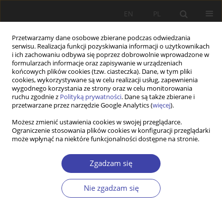
EN
PL
Przetwarzamy dane osobowe zbierane podczas odwiedzania
serwisu. Realizacja funkcji pozyskiwania informacji o użytkownikach
i ich zachowaniu odbywa się poprzez dobrowolnie wprowadzone w
formularzach informacje oraz zapisywanie w urządzeniach
końcowych plików cookies (tzw. ciasteczka). Dane, w tym pliki
cookies, wykorzystywane są w celu realizacji usług, zapewnienia
Autor
Paulina Woś
wygodnego korzystania ze strony oraz w celu monitorowania
ruchu zgodnie z
Polityką prywatności
. Dane są także zbierane i
przetwarzane przez narzędzie Google Analytics (
więcej
).
Counteracting Domestic Violence in The Polish
Możesz zmienić ustawienia cookies w swojej przeglądarce.
Ograniczenie stosowania plików cookies w konfiguracji przeglądarki
Civil Procedure
może wpłynąć na niektóre funkcjonalności dostępne na stronie.
Paulina Woś
Zgadzam się
Problemy Polityki Społecznej 2022;57(2):107-119
DOI
:
https://doi.org/10.31971/pps/152009
Statystyki
Nie zgadzam się
Streszczenie
Artykuł
(PDF)