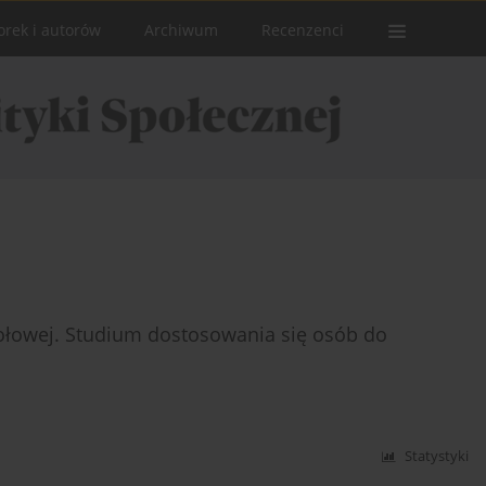
orek i autorów
Archiwum
Recenzenci
iołowej. Studium dostosowania się osób do
Statystyki