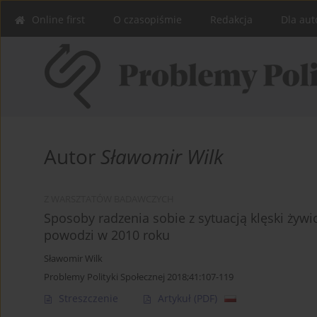
Online first
O czasopiśmie
Redakcja
Dla aut
Autor
Sławomir Wilk
Z WARSZTATÓW BADAWCZYCH
Sposoby radzenia sobie z sytuacją klęski żyw
powodzi w 2010 roku
Sławomir Wilk
Problemy Polityki Społecznej 2018;41:107-119
Streszczenie
Artykuł
(PDF)