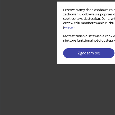
Przetwarzamy dane osobowe zbiera
zachowaniu odbywa się poprzez d
cookies (tzw. ciasteczka). Dane, w
oraz w celu monitorowania ruchu
(
więcej
).
Możesz zmienić ustawienia cookie
niektóre funkcjonalności dostępne
Zgadzam się