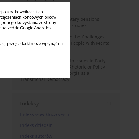
Miesiąc
Rok
i o użytkownikach i ich
rządzeniach końcowych plików
Auto-enrolment in voluntary pensions:
wygodnego korzystania ze strony
Comparative OECD case studies
z narzędzie Google Analytics
Bibliometric Insights into the Challenges
and Needs of Homeless People with Mental
acji przeglądarki może wpłynąć na
Disorders
The Politicisation of Youth Issues in Party
Programmes: Symbolic Rhetoric or Policy
Priority? The Case of Georgia as a
Transitional Democracy
Indeksy
Indeks słów kluczowych
Indeks dziedzin
Indeks autorów