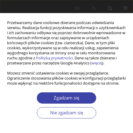
EN
PL
Przetwarzamy dane osobowe zbierane podczas odwiedzania
serwisu. Realizacja funkcji pozyskiwania informacji o użytkownikach
i ich zachowaniu odbywa się poprzez dobrowolnie wprowadzone w
formularzach informacje oraz zapisywanie w urządzeniach
końcowych plików cookies (tzw. ciasteczka). Dane, w tym pliki
cookies, wykorzystywane są w celu realizacji usług, zapewnienia
Autor
Stanisław Waszczak
wygodnego korzystania ze strony oraz w celu monitorowania
ruchu zgodnie z
Polityką prywatności
. Dane są także zbierane i
przetwarzane przez narzędzie Google Analytics (
więcej
).
STUDIA
Możesz zmienić ustawienia cookies w swojej przeglądarce.
Ograniczenie stosowania plików cookies w konfiguracji przeglądarki
Stosunek społeczeństwa do osób
może wpłynąć na niektóre funkcjonalności dostępne na stronie.
niepełnosprawnych
Stanisław Waszczak
Zgadzam się
Problemy Polityki Społecznej 2000;2:89-99
Statystyki
Nie zgadzam się
Streszczenie
Artykuł
(PDF)