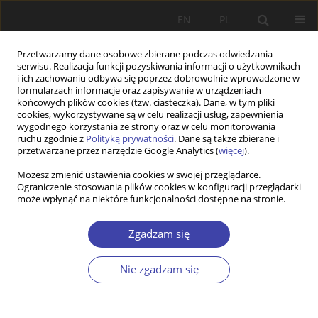
EN
PL
Przetwarzamy dane osobowe zbierane podczas odwiedzania
serwisu. Realizacja funkcji pozyskiwania informacji o użytkownikach
i ich zachowaniu odbywa się poprzez dobrowolnie wprowadzone w
formularzach informacje oraz zapisywanie w urządzeniach
końcowych plików cookies (tzw. ciasteczka). Dane, w tym pliki
cookies, wykorzystywane są w celu realizacji usług, zapewnienia
Autor
Wielisława Warzywoda-
wygodnego korzystania ze strony oraz w celu monitorowania
ruchu zgodnie z
Polityką prywatności
. Dane są także zbierane i
Kruszyńska
przetwarzane przez narzędzie Google Analytics (
więcej
).
Możesz zmienić ustawienia cookies w swojej przeglądarce.
RECENZJA
Ograniczenie stosowania plików cookies w konfiguracji przeglądarki
może wpłynąć na niektóre funkcjonalności dostępne na stronie.
Krzysztof Frysztacki (red.)., PRACA SOCJALNA.
Trzydzieści wykładów
Zgadzam się
Wielisława Warzywoda-Kruszyńska
Problemy Polityki Społecznej 2020;49:107-109
Nie zgadzam się
Statystyki
Artykuł
(PDF)