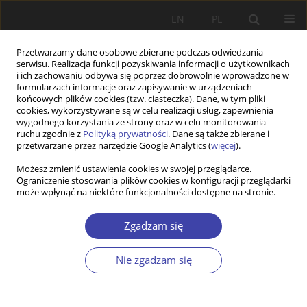
EN
PL
Przetwarzamy dane osobowe zbierane podczas odwiedzania
serwisu. Realizacja funkcji pozyskiwania informacji o użytkownikach
i ich zachowaniu odbywa się poprzez dobrowolnie wprowadzone w
formularzach informacje oraz zapisywanie w urządzeniach
końcowych plików cookies (tzw. ciasteczka). Dane, w tym pliki
cookies, wykorzystywane są w celu realizacji usług, zapewnienia
Autor
Asbjørn Wahl
wygodnego korzystania ze strony oraz w celu monitorowania
ruchu zgodnie z
Polityką prywatności
. Dane są także zbierane i
przetwarzane przez narzędzie Google Analytics (
więcej
).
INNE
Możesz zmienić ustawienia cookies w swojej przeglądarce.
Ograniczenie stosowania plików cookies w konfiguracji przeglądarki
Praca i rozwój: jakie lekcje można wyciągnąć z
może wpłynąć na niektóre funkcjonalności dostępne na stronie.
„modelu skandynawskiego”?
Asbjørn Wahl
Zgadzam się
Problemy Polityki Społecznej 2009;12:145-165
Statystyki
Nie zgadzam się
Streszczenie
Artykuł
(PDF)